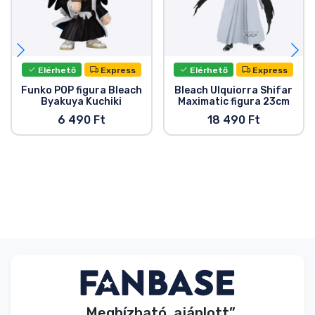
Elérhető
Express
Elérhető
Express
Funko POP figura Bleach
Bleach Ulquiorra Shifar
Byakuya Kuchiki
Maximatic figura 23cm
6 490 Ft
18 490 Ft
„Megbízható, ajánlott”