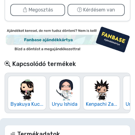
Megosztás
Kérdésem van
Kapcsolódó termékek
Byakuya Kuc...
Uryu Ishida
Kenpachi Za...
Uryu
Termékadatok