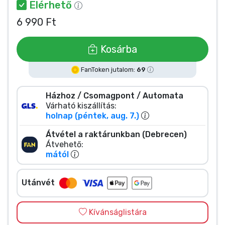
Zenés cuccok
Elérhető
6 990 Ft
Terméktípusok
Kosárba
Márkák
FanToken jutalom:
69
Házhoz / Csomagpont / Automata
Várható kiszállítás:
holnap (péntek, aug. 7.)
Átvétel a raktárunkban (Debrecen)
Átvehető:
mától
Utánvét
Kívánságlistára