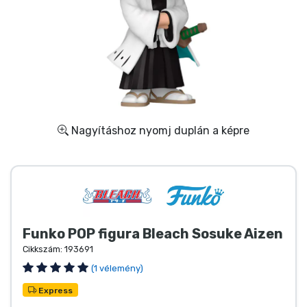
Ajándékkártya
Szállítás és fizetés
Sorozatos cuccok
Filmes cuccok
Nagyításhoz nyomj duplán a képre
Mesés cuccok
Animés cuccok
Gamer cuccok
Funko POP figura Bleach Sosuke Aizen
Cikkszám:
193691
Sportos cuccok
(1 vélemény)
Express