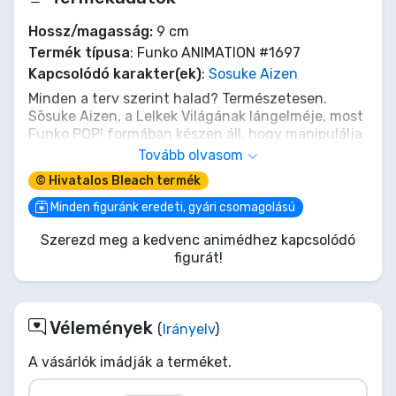
Hossz/magasság:
9 cm
Termék típusa
: Funko ANIMATION #1697
Kapcsolódó karakter(ek)
:
Sosuke Aizen
Minden a terv szerint halad? Természetesen.
Sōsuke Aizen, a Lelkek Világának lángelméje, most
Funko POP! formában készen áll, hogy manipulálja
a gyűjteményedet. Nyugodt viselkedésével és
Tovább olvasom
rejtett erejével ez a figura megragadja az egykori
© Hivatalos Bleach termék
kapitány lényegét. Merészeled soraidba fogadni
ezt a karizmatikus cselszövőt, hogy tanúja légy
Minden figuránk eredeti, gyári csomagolású
transzcendens jelenlétének? Ne tévesszen meg a
Szerezd meg a kedvenc animédhez kapcsolódó
szemüvege; ambíciói határtalanok. Szerezd be
figurát!
Aizenedet, mielőtt újabb nagyszabású terve
kibontakozna!
Vélemények
(
Irányelv
)
A vásárlók imádják a terméket.