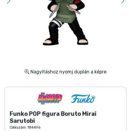
Ajándékkártya
Szállítás és fizetés
Sorozatos cuccok
Filmes cuccok
Mesés cuccok
Nagyításhoz nyomj duplán a képre
Animés cuccok
Gamer cuccok
Funko POP figura Boruto Mirai
Sportos cuccok
Sarutobi
Cikkszám:
184496