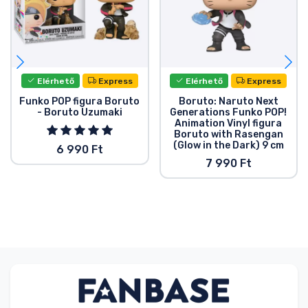
Elérhető
Express
Elérhető
Express
Funko POP figura Boruto
Boruto: Naruto Next
- Boruto Uzumaki
Generations Funko POP!
Animation Vinyl figura
Boruto with Rasengan
(Glow in the Dark) 9 cm
6 990 Ft
7 990 Ft