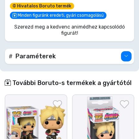
Tűz Akaratát hordozva, jellegzetes
© Hivatalos Boruto termék
csakrapengéivel készen áll. Add ezt a képzett
kunoichit, a Hokage és Avarrejtek jövőjének
Minden figuránk eredeti, gyári csomagolású
védelmezőjét a polcodra! Hagyd, hogy
Szerezd meg a kedvenc animédhez kapcsolódó
rendíthetetlen szelleme őrizze a többi POP!
figurát!
figurádat!
Paraméterek
További Boruto-s termékek a gyártótól