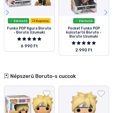
Elérhető
Express
Elérhető
Funko POP figura Boruto
Pocket Funko POP
- Boruto Uzumaki
kulcstartó Boruto -
Boruto Uzumaki
6 990 Ft
2 990 Ft
Népszerű Boruto-s cuccok