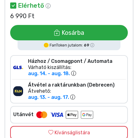
Zenés cuccok
Elérhető
6 990 Ft
Terméktípusok
Kosárba
Márkák
FanToken jutalom:
69
Házhoz / Csomagpont / Automata
Várható kiszállítás:
aug. 14. - aug. 18.
Átvétel a raktárunkban (Debrecen)
Átvehető:
aug. 13. - aug. 17.
Utánvét
Kívánságlistára