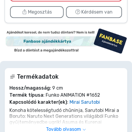
Megosztás
Kérdésem van
Termékadatok
Hossz/magasság:
9 cm
Termék típusa
: Funko ANIMATION #1652
Kapcsolódó karakter(ek)
:
Mirai Sarutobi
Konoha kötelességtudó chūninja, Sarutobi Mirai a
Boruto: Naruto Next Generations világából Funko
gyűjteményedbe ugrik! Asuma és Kurenai
örökségét, valamint a Sarutobi klán törhetetlen
Tovább olvasom