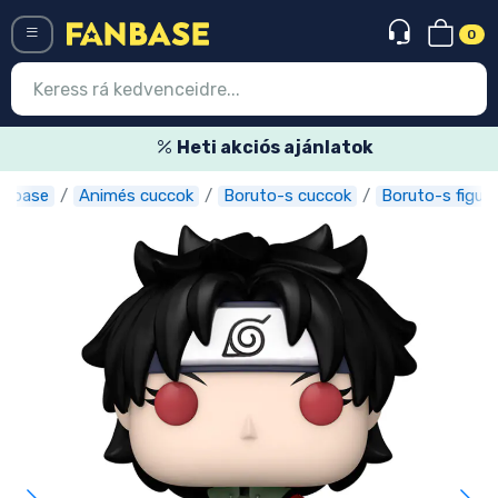
0
Menü
Heti akciós ajánlatok
anbase
Animés cuccok
Boruto-s cuccok
Boruto-s figurá
Belépés
Regisztráció
Legújabb cuccok
Akciós ajánlatok
Express szállítás
Előrendelhető cuccok
Outlet cuccok