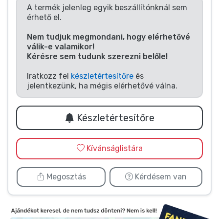
Zenés cuccok
A termék jelenleg egyik beszállítónknál sem
érhető el.
Terméktípusok
Nem tudjuk megmondani, hogy elérhetővé
válik-e valamikor!
Kérésre sem tudunk szerezni belőle!
Márkák
Iratkozz fel
készletértesítőre
és
jelentkezünk, ha mégis elérhetővé válna.
Készletértesítőre
Kívánságlistára
Megosztás
Kérdésem van