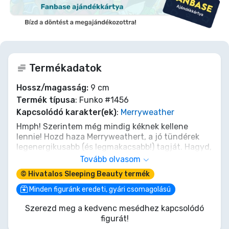
Termékadatok
Hossz/magasság:
9 cm
Termék típusa
: Funko #1456
Kapcsolódó karakter(ek)
:
Merryweather
Hmph! Szerintem még mindig kéknek kellene
lennie! Hozd haza Merryweathert, a jó tündérek
legenergikusabb (és legmakacsabb!) tagját. Hagyd,
hogy józan varázslata és megingathatatlan
Tovább olvasom
hűsége megvédje gyűjteményedet a nem kívánt
© Hivatalos Sleeping Beauty termék
bűbájoktól. Egy pálcaintéssel – és határozott
véleménnyel a színekről – biztosítja, hogy
Minden figuránk eredeti, gyári csomagolású
polcaidat ne érje sötét átok. Ez a Funko POP!
Szerezd meg a kedvenc mesédhez kapcsolódó
tökéletesen megragadja eltökélt szellemét. Ne
figurát!
hagyd, hogy Demóna minden mókát elvigyen;
vigyél egy csipetnyi igaz kék mágiát Disney