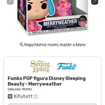
Ajándékkártya
Szállítás és fizetés
Sorozatos cuccok
Filmes cuccok
Nagyításhoz nyomj duplán a képre
Mesés cuccok
Animés cuccok
Funko POP figura Disney Sleeping
Gamer cuccok
Beauty - Merryweather
Cikkszám:
184182
Sportos cuccok
Kifutott