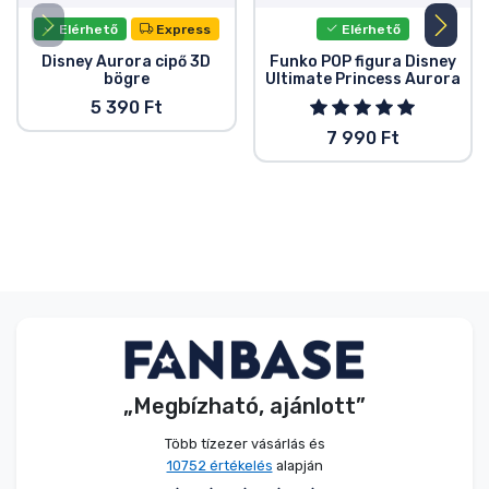
Elérhető
Express
Elérhető
Disney Aurora cipő 3D
Funko POP figura Disney
bögre
Ultimate Princess Aurora
5 390 Ft
7 990 Ft
„Megbízható, ajánlott”
Több tízezer vásárlás és
10752 értékelés
alapján