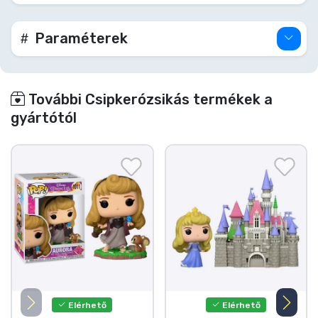
gyűjteményedbe!
Paraméterek
További Csipkerózsikás termékek a
gyártótól
Elérhető
Elérhető