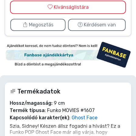
Kívánságlistára
Megosztás
Kérdésem van
Termékadatok
Hossz/magasság:
9 cm
Termék típusa
: Funko MOVIES #1607
Kapcsolódó karakter(ek)
:
Ghost Face
Szia, Sidney! Készen állsz fogadni a hívást? Ez a
Funko POP Ghost Face már alig várja, hogy