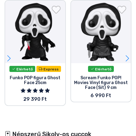
Elérhető
Express
Elérhető
Funko POP figura Ghost
Scream Funko POP!
Face 25cm
Movies Vinyl figura Ghost
Face (Sit) 9 cm
6 990 Ft
29 390 Ft
Népszerű Sikoly-os cuccok