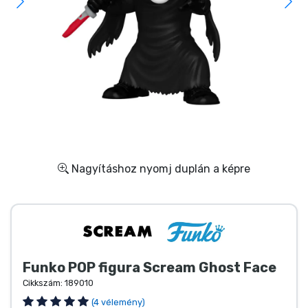
Ajándékkártya
Szállítás és fizetés
Sorozatos cuccok
Filmes cuccok
Mesés cuccok
Nagyításhoz nyomj duplán a képre
Animés cuccok
Gamer cuccok
Funko POP figura Scream Ghost Face
Sportos cuccok
Cikkszám:
189010
(4 vélemény)