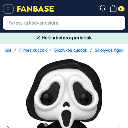
0
Menü
Heti akciós ajánlatok
nbase
Filmes cuccok
Sikoly-os cuccok
Sikoly-os figurák
Belépés
Regisztráció
Legújabb cuccok
Akciós ajánlatok
Express szállítás
Előrendelhető cuccok
Outlet cuccok