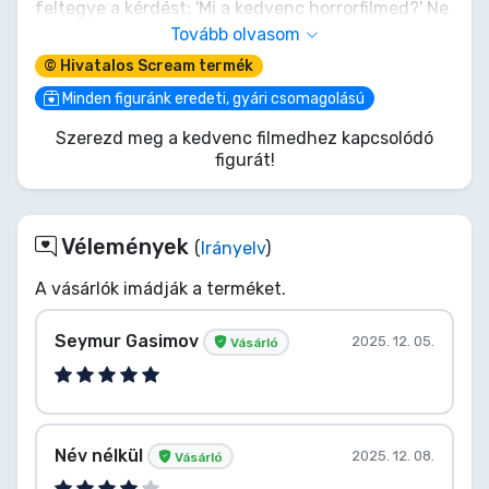
feltegye a kérdést: 'Mi a kedvenc horrorfilmed?' Ne
hagyd várakozni, különben könnyen a következő
Tovább olvasom
halálos játékának részese lehetsz. Add hozzá ezt
© Hivatalos Scream termék
az ikonikus slasher figurát a gyűjteményedhez,
mielőtt eltűnik az árnyékban, és Woodsboro újabb
Minden figuránk eredeti, gyári csomagolású
hátborzongató legendájává válik. Tökéletesen
Szerezd meg a kedvenc filmedhez kapcsolódó
pózol egy gyilkos bemutatóhoz a polcodon. Szóval,
figurát!
szereted a horrorfilmeket? Sikítani fogsz ezért a
figuráért!
Vélemények
(
Irányelv
)
A vásárlók imádják a terméket.
Seymur Gasimov
2025. 12. 05.
Vásárló
Név nélkül
2025. 12. 08.
Vásárló