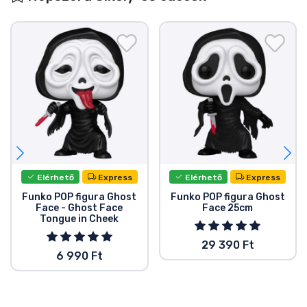
Elérhető
Express
Elérhető
Express
Funko POP figura Ghost
Funko POP figura Ghost
Face - Ghost Face
Face 25cm
Tongue in Cheek
29 390 Ft
6 990 Ft