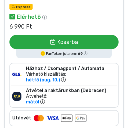
Zenés cuccok
Express
Elérhető
Terméktípusok
6 990 Ft
Márkák
Kosárba
FanToken jutalom:
69
Házhoz / Csomagpont / Automata
Várható kiszállítás:
hétfő (aug. 10.)
Átvétel a raktárunkban (Debrecen)
Átvehető:
mától
Utánvét