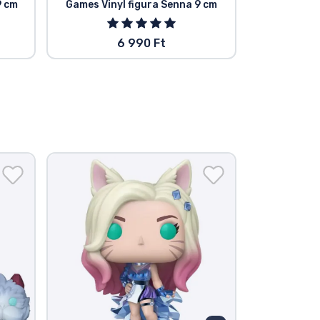
9 cm
Games Vinyl figura Senna 9 cm
A
6 990 Ft