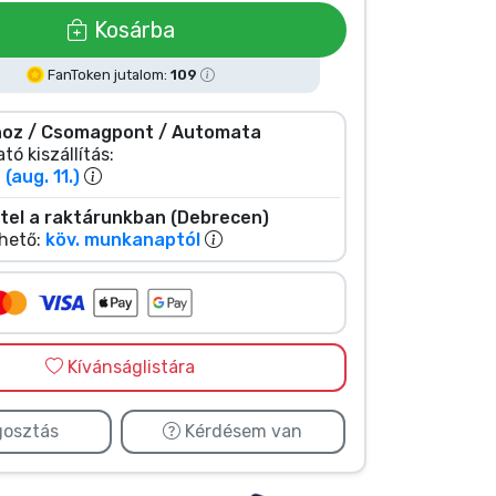
Kosárba
FanToken jutalom:
109
oz / Csomagpont / Automata
tó kiszállítás:
(aug. 11.)
tel a raktárunkban (Debrecen)
hető:
köv. munkanaptól
Kívánságlistára
osztás
Kérdésem van