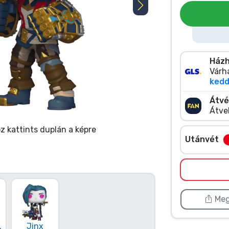
Házh
Várha
kedd 
Átvé
Átve
 kattints duplán a képre
Utánvét
Meg
.
Jinx