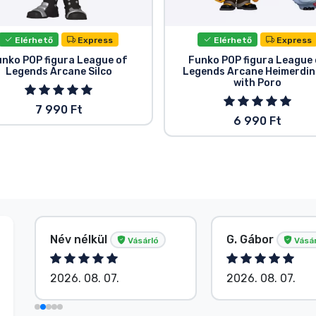
Elérhető
Express
Elérhető
Express
unko POP figura League of
Funko POP figura League 
Legends Arcane Silco
Legends Arcane Heimerdin
with Poro
7 990 Ft
6 990 Ft
Név nélkül
G. Gábor
Vásárló
Vásár
2026. 08. 07.
2026. 08. 07.