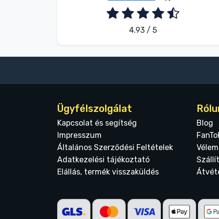
4.93 / 5
Ügyfélszolgálat
Rólu
Kapcsolat és segítség
Blog
Impresszum
FanTo
Általános Szerződési Feltételek
Vélem
Adatkezelési tájékoztató
Szállí
Elállás, termék visszaküldés
Átvét