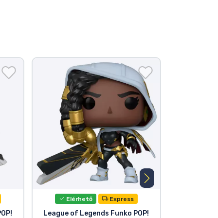
Elérhető
Express
Elér
POP!
League of Legends Funko POP!
Funko POP f