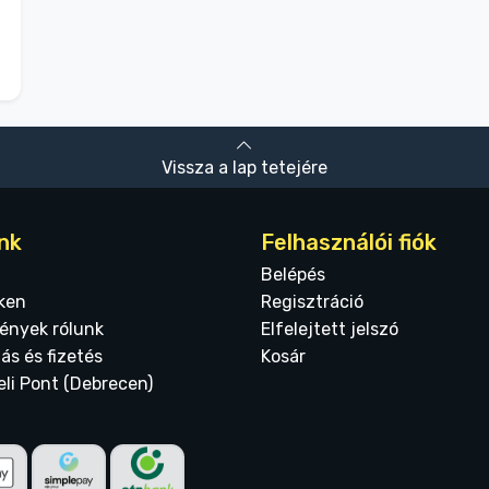
Vissza a lap tetejére
nk
Felhasználói fiók
Belépés
ken
Regisztráció
ények rólunk
Elfelejtett jelszó
tás és fizetés
Kosár
eli Pont (Debrecen)