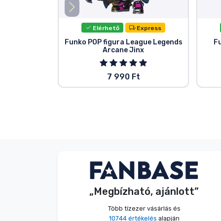
Elérhető
Express
Funko POP figura League Legends
F
Arcane Jinx
7 990 Ft
Név nélkül
Vásárló
„Megbízható, ajánlott”
2026. 08. 07.
Több tízezer vásárlás és
10744 értékelés
alapján