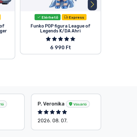
Elérhető
Express
Elér
of
Funko POP figura League of
Funko PO
ger
Legends K/DA Ahri
Le
6 990 Ft
P. Veronika
Név nélk
ló
Vásárló
2026. 08. 07.
2026. 08.