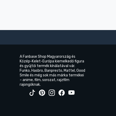
A Fanbase Shop Magyarország és
Közép-Kelet-Európa kiemelkedő figura
és gyűjtői termék kínálatával vár.
Funko, Hasbro, Banpresto, Mattel, Good
Smile és még sok más márka termékei
– anime, film, sorozat, rajzfilm
rajongóknak.