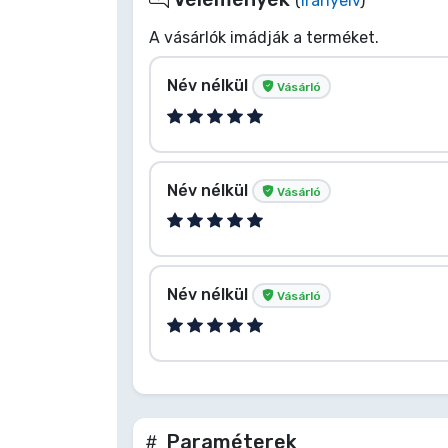
(
Irányelv
)
A vásárlók imádják a terméket.
Név nélkül
Vásárló
Név nélkül
Vásárló
Név nélkül
Vásárló
Paraméterek