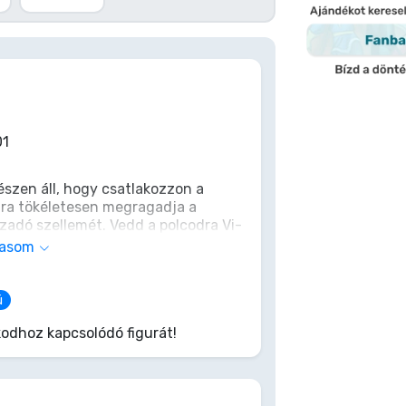
01
készen áll, hogy csatlakozzon a
ra tökéletesen megragadja a
ázadó szellemét. Vedd a polcodra Vi-
ivel mindig készen áll az igazságért
vasom
 embereket. Egy igazi ikon, most a
ú
odhoz kapcsolódó figurát!