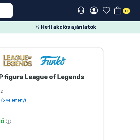
0
Heti akciós ajánlatok
P figura League of Legends
52
(3 vélemény)
tő