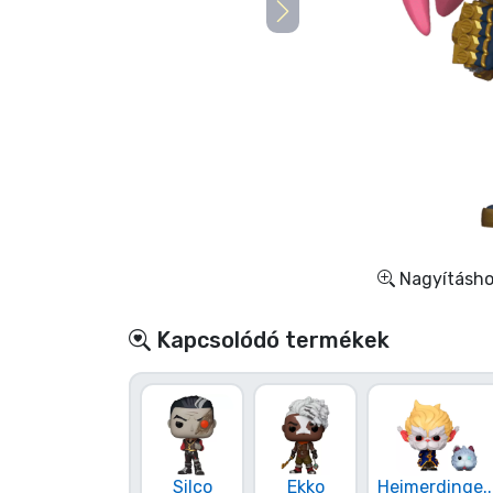
Szállítás és fizetés
Sorozatos cuccok
Filmes cuccok
Mesés cuccok
Animés cuccok
Nagyításhoz
Gamer cuccok
Kapcsolódó termékek
Sportos cuccok
Zenés cuccok
Silco
Ekko
Heimerdinge..