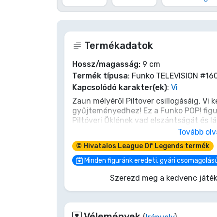
Terméktípusok
Termékadatok
Márkák
Hossz/magasság:
9 cm
Termék típusa
: Funko TELEVISION #16
Kapcsolódó karakter(ek)
:
Vi
Zaun mélyéről Piltover csillogásáig, Vi 
gyűjteményedhez! Ez a Funko POP! figu
Piltóveri Öklének vad elszántságát és l
t, az Arcane hősét, aki Hextech kesztyű
Tovább ol
harcolni és megvédeni a számára fontos
© Hivatalos League Of Legends termék
tiéd lehet! Ne habozz, üss le rá te is!
Minden figuránk eredeti, gyári csomagolás
Szerezd meg a kedvenc játék
Vélemények