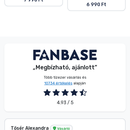
6 990 Ft
„Megbízható, ajánlott”
Több tízezer vásárlás és
10734 értékelés
alapján
4.93 / 5
Tősér Alexandra
Vásárló