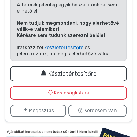
Zenés cuccok
A termék jelenleg egyik beszállítónknál sem
érhető el.
Terméktípusok
Nem tudjuk megmondani, hogy elérhetővé
válik-e valamikor!
Kérésre sem tudunk szerezni belőle!
Márkák
Iratkozz fel
készletértesítőre
és
jelentkezünk, ha mégis elérhetővé válna.
Készletértesítőre
Kívánságlistára
Megosztás
Kérdésem van