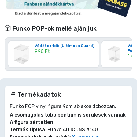
Funko POP-ok mellé ajánljuk
Védőtok 1db (Ultimate Guard)
Védő
990 Ft
Funk
1 49
Termékadatok
Funko POP vinyl figura 9cm ablakos dobozban.
A csomagolás több pontján is sérülések vannak
A figura sértetlen
Termék típusa
: Funko AD ICONS #140
Kapcsolódó karakter(ek)
:
Stewardess