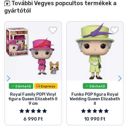
További Vegyes popcultos termékek a
gyártótól
Elérhető
Express
Elérhető
Royal Family POP! Vinyl
Funko POP figura Royal
figura Queen Elizabeth II
Wedding Queen Elizabeth
9 cm
II
6 990 Ft
10 990 Ft