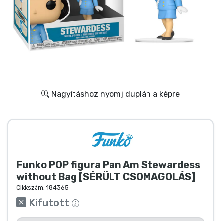
Ajándékkártya
Szállítás és fizetés
Sorozatos cuccok
Filmes cuccok
Nagyításhoz nyomj duplán a képre
Mesés cuccok
Animés cuccok
Funko POP figura Pan Am Stewardess
Gamer cuccok
without Bag [SÉRÜLT CSOMAGOLÁS]
Cikkszám:
184365
Sportos cuccok
Kifutott