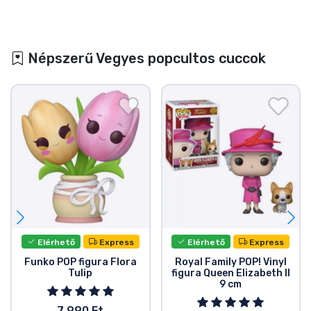
Népszerű Vegyes popcultos cuccok
Elérhető
Express
Elérhető
Express
Funko POP figura Flora
Royal Family POP! Vinyl
Tulip
figura Queen Elizabeth II
9 cm
7 990 Ft