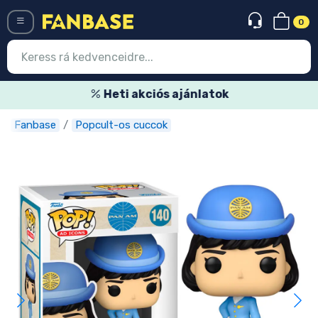
0
Menü
Heti akciós ajánlatok
Fanbase
Popcult-os cuccok
Belépés
Regisztráció
Legújabb cuccok
Akciós ajánlatok
Express szállítás
Előrendelhető cuccok
Outlet cuccok