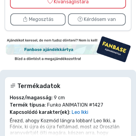
Kívánságlistára
Megosztás
Kérdésem van
Termékadatok
Hossz/magasság:
9 cm
Termék típusa
: Funko ANIMATION #1427
Kapcsolódó karakter(ek)
:
Leo Ikki
Érezd, ahogy Kozmód lángra lobban! Leo Ikki, a
Főnix, ki újra és újra feltámad, most az Oroszlán
aranyvértjét ölti magára, készen arra, hogy