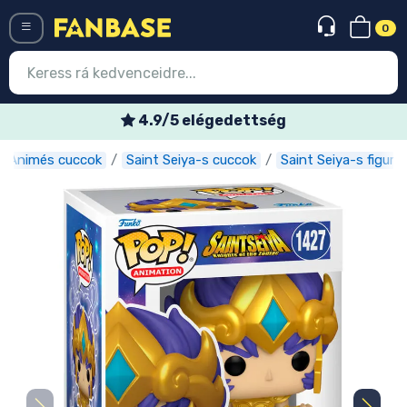
0
Menü
elégedettség
Heti ak
Animés cuccok
Saint Seiya-s cuccok
Saint Seiya-s figurá
Belépés
Regisztráció
Legújabb cuccok
Akciós ajánlatok
Express szállítás
Előrendelhető cuccok
Outlet cuccok