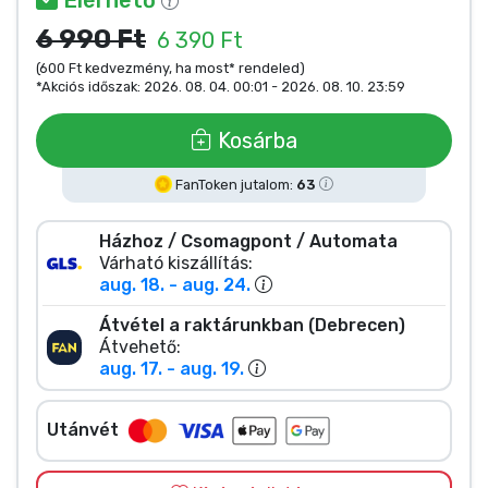
Zenés cuccok
6 990 Ft
6 390 Ft
(600 Ft kedvezmény, ha most* rendeled)
Terméktípusok
*Akciós időszak: 2026. 08. 04. 00:01 - 2026. 08. 10. 23:59
Márkák
Kosárba
FanToken jutalom:
63
Házhoz / Csomagpont / Automata
Várható kiszállítás:
aug. 18. - aug. 24.
Átvétel a raktárunkban (Debrecen)
Átvehető:
aug. 17. - aug. 19.
Utánvét