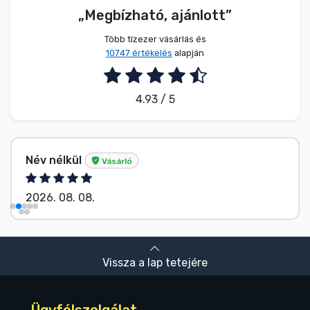
„Megbízható, ajánlott”
Több tízezer vásárlás és
10747 értékelés
alapján
4.93 / 5
Név nélkül
Vásárló
2026. 08. 08.
Vissza a lap tetejére