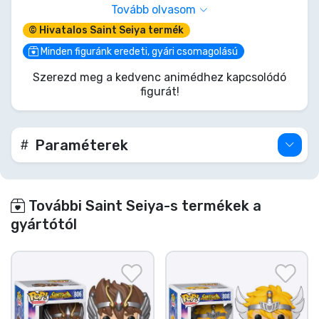
erejének új szintjét szabadítsa fel. Ez a Funko
Tovább olvasom
POP! figura megragadja Ikki vad elszántságát és
© Hivatalos Saint Seiya termék
egy Arany Szent erejét. Add hozzá ezt a váratlan
őrzőt Saint Seiya gyűjteményedhez, és hagyd,
Minden figuránk eredeti, gyári csomagolású
hogy fékezhetetlen szelleme polcodon
Szerezd meg a kedvenc animédhez kapcsolódó
tündököljön. Egy igazi legendás Zodiákus Lovag a
figurát!
vitrinedbe!
Paraméterek
További Saint Seiya-s termékek a
gyártótól