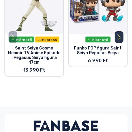
Elérhető
Express
Elérhető
Saint Seiya Cosmo
Funko POP figura Saint
Memoir TV Anime Episode
Seiya Pegasus Seiya
I Pegasus Seiya figura
6 990 Ft
17cm
13 990 Ft