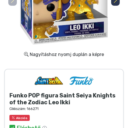
Ajándékkártya
Szállítás és fizetés
Sorozatos cuccok
Filmes cuccok
Nagyításhoz nyomj duplán a képre
Mesés cuccok
Animés cuccok
Funko POP figura Saint Seiya Knights
Gamer cuccok
of the Zodiac Leo Ikki
Cikkszám:
166271
Sportos cuccok
Akciós
Elérhető