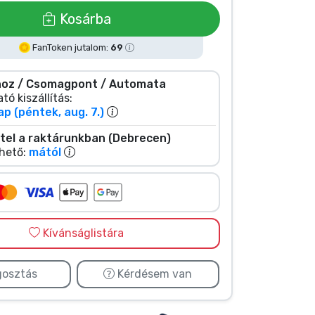
Kosárba
FanToken jutalom:
69
oz / Csomagpont / Automata
tó kiszállítás:
ap (péntek, aug. 7.)
tel a raktárunkban (Debrecen)
hető:
mától
Kívánságlistára
osztás
Kérdésem van
inged Monkey
Winged Monk...