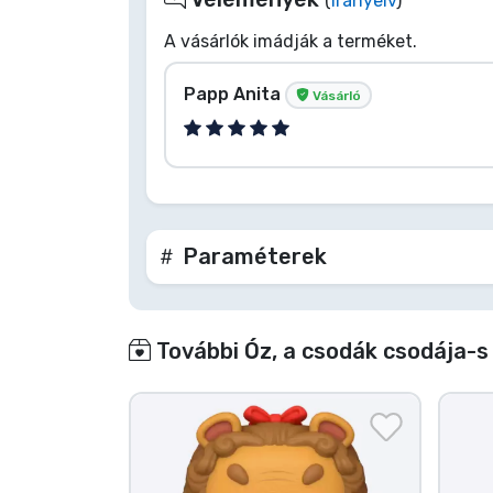
(
Irányelv
)
A vásárlók imádják a terméket.
Papp Anita
Vásárló
Paraméterek
További Óz, a csodák csodája-s