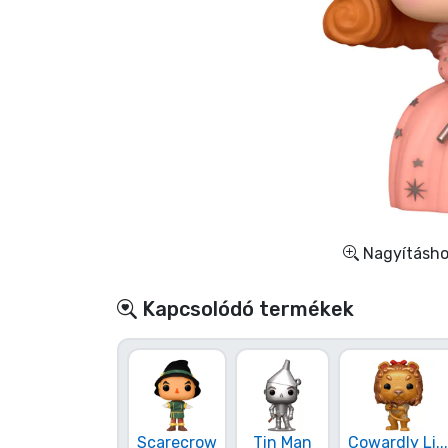
Szállítás és fizetés
Sorozatos cuccok
Filmes cuccok
Mesés cuccok
Animés cuccok
Nagyításhoz
Gamer cuccok
Kapcsolódó termékek
Sportos cuccok
Zenés cuccok
Scarecrow
Tin Man
Cowardly Li...