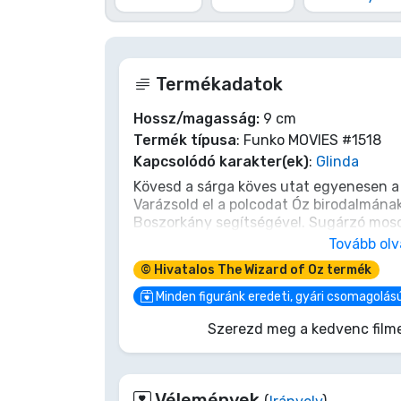
Terméktípusok
Termékadatok
Márkák
Hossz/magasság:
9 cm
Termék típusa
: Funko MOVIES #1518
Kapcsolódó karakter(ek)
:
Glinda
Kövesd a sárga köves utat egyenesen a 
Varázsold el a polcodat Óz birodalmának
Boszorkány segítségével. Sugárzó mosol
áll, hogy egy kis varázslatot csempéss
Tovább ol
mert nincs is jobb, mint egy teljes Funko
© Hivatalos The Wizard of Oz termék
Minden figuránk eredeti, gyári csomagolás
Szerezd meg a kedvenc filme
Vélemények