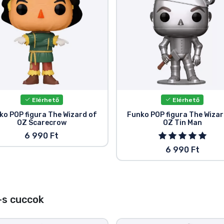
Elérhető
Elérhető
ko POP figura The Wizard of
Funko POP figura The Wizar
OZ Scarecrow
OZ Tin Man
6 990 Ft
6 990 Ft
-s cuccok