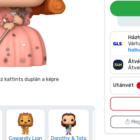
Házh
Várha
holn
Átvé
Átve
 kattints duplán a képre
Utánvét
Meg
Cowardly Lion
Dorothy & Toto
Wicked Witch
W