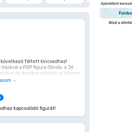
következő féltett kincsedhez!
 bájával a POP figura Glinda, a Jó
yával és ikonikus pálcájával készen
zen a gyűjteményedbe. Ne hagyd ki,
vasom
 kollekció!
ú
dhez kapcsolódó figurát!