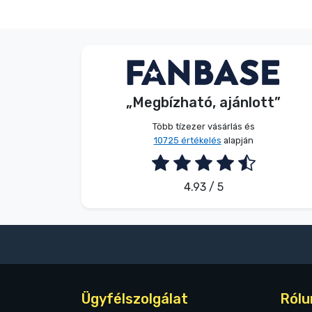
Név nélkül
Vásárló
„Megbízható, ajánlott”
2026. 08. 05.
Több tízezer vásárlás és
10725 értékelés
alapján
4.93 / 5
Ügyfélszolgálat
Rólu