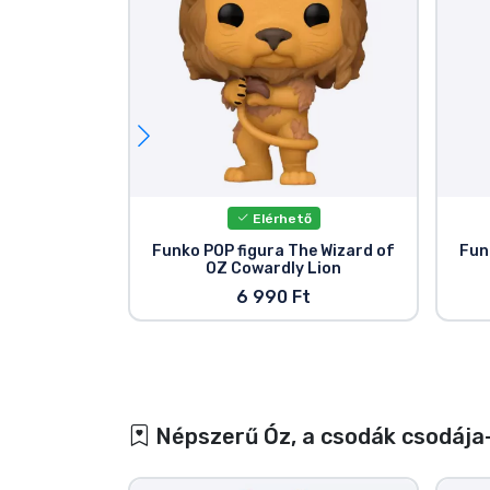
Elérhető
Funko POP figura The Wizard of
Fun
OZ Cowardly Lion
6 990 Ft
Népszerű Óz, a csodák csodája