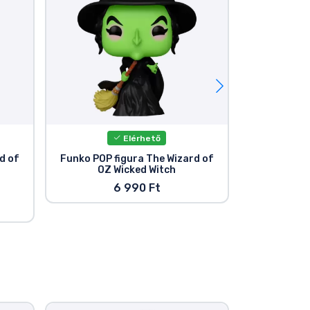
Elérhető
d of
Funko POP figura The Wizard of
Funko POP 
OZ Wicked Witch
OZ W
6 990 Ft