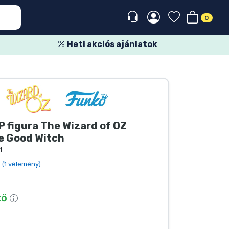
0
Heti akciós ajánlatok
 figura The Wizard of OZ
e Good Witch
1
(1 vélemény)
tő