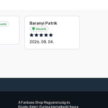
Baranyi Patrik
E. Hipsá
sárló
Vásárló
2026. 08.
2026. 08. 04.
A Fanbase Shop Magyarország és
Közép-Kelet-Európa kiemelkedő figura