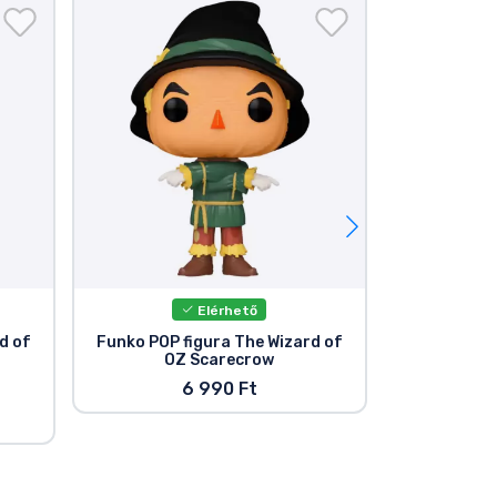
Elérhető
d of
Funko POP figura The Wizard of
The Wizard o
OZ Scarecrow
Get Yo
6 990 Ft