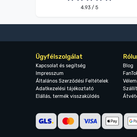
4.93 / 5
Ügyfélszolgálat
Rólu
Kapcsolat és segítség
Blog
Impresszum
FanTo
Általános Szerződési Feltételek
Vélem
Adatkezelési tájékoztató
Szállí
Elállás, termék visszaküldés
Átvét