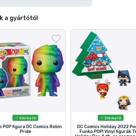
 a gyártótól
Elérhető
Elérhető
o POP figura DC Comics Robin
DC Comics Holiday 2022 Po
Pride
Funko POP! Vinyl figurák T