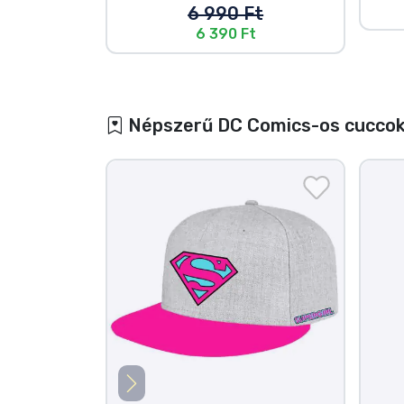
6 990 Ft
6 390 Ft
Népszerű DC Comics-os cucco