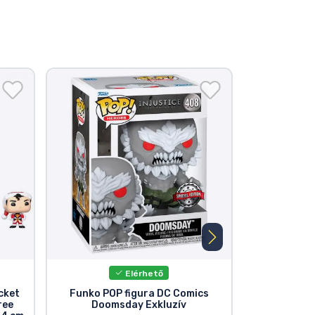
Elérhető
cket
Funko POP figura DC Comics
DC Com
ree
Doomsday Exkluzív
k