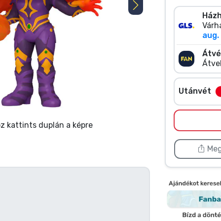
Házh
Várha
aug. 
Átvé
Átve
Utánvét
 kattints duplán a képre
Meg