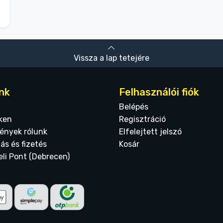
Vissza a lap tetejére
nk
Felhasználói fiók
Belépés
ken
Regisztráció
ények rólunk
Elfelejtett jelszó
tás és fizetés
Kosár
eli Pont (Debrecen)