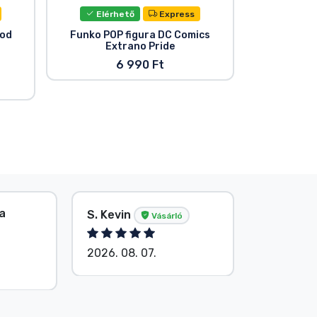
Elérhető
Express
Elér
od
Funko POP figura DC Comics
DC Comics B
Extrano Pride
6 990 Ft
la
S. Kevin
Név nélk
Vásárló
2026. 08. 07.
2026. 08.