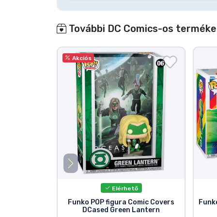
További DC Comics-os termékek
Akciós
Elérhető
Funko POP figura Comic Covers
Funk
DCased Green Lantern