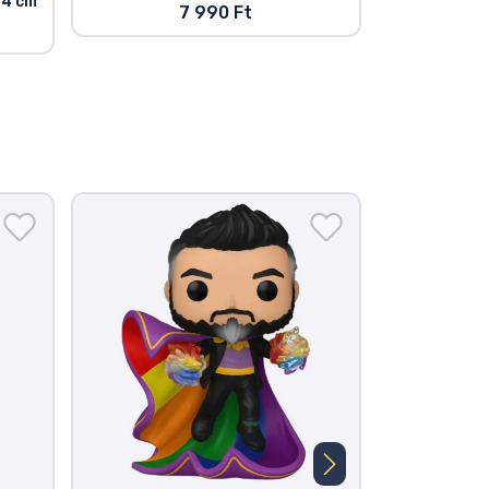
 4 cm
7 990 Ft
Akciós