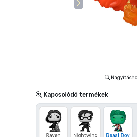
Szállítás és fizetés
Sorozatos cuccok
Filmes cuccok
Mesés cuccok
Animés cuccok
Nagyításhoz
Gamer cuccok
Kapcsolódó termékek
Sportos cuccok
Zenés cuccok
Raven
Nightwing
Beast Boy