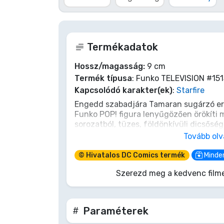
Terméktípusok
Termékadatok
Márkák
Hossz/magasság:
9 cm
Termék típusa
: Funko TELEVISION #151
Kapcsolódó karakter(ek)
:
Starfire
Engedd szabadjára Tamaran sugárzó ere
Funko POP! figura lenyűgözően örökíti m
sorozatból, tüzes, földönkívüli dicsősé
csillámvillanásaival és megingathatatl
Tovább ol
megvédje a Földet, Koriand'r elengedhe
Titánok-rajongó és Funko gyűjtő számá
© Hivatalos DC Comics termék
Minden
együttérző tamaráni hercegnőt, és hag
Szerezd meg a kedvenc filme
kozmikus energiája beragyogja egész g
egy vinyl figura; a hihetetlen erő, a mé
hősiesség vibráló szimbóluma. Biztosítsd
csapatodba még ma, és érezd erőteljes j
Paraméterek