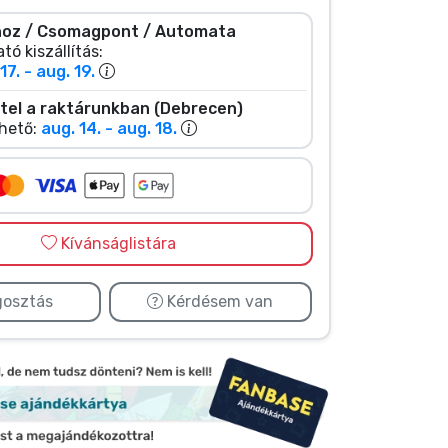
oz / Csomagpont / Automata
tó kiszállítás:
17. - aug. 19.
tel a raktárunkban (Debrecen)
hető:
aug. 14. - aug. 18.
Kívánságlistára
osztás
Kérdésem van