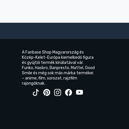
A Fanbase Shop Magyarország és
Közép-Kelet-Európa kiemelkedő figura
és gyűjtői termék kínálatával vár.
Funko, Hasbro, Banpresto, Mattel, Good
Smile és még sok más márka termékei
– anime, film, sorozat, rajzfilm
rajongóknak.