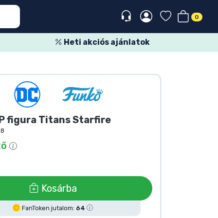
0
Heti akciós ajánlatok
 figura Titans Starfire
28
tő
Kosárba
FanToken jutalom:
64