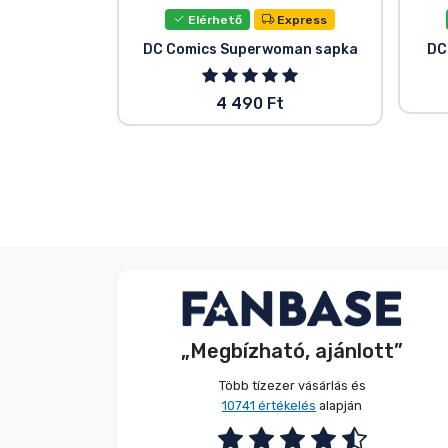
Elérhető
Express
DC Comics Superwoman sapka
DC
4 490 Ft
G. Gábor
Vásárló
„Megbízható, ajánlott”
2026. 08. 07.
Több tízezer vásárlás és
10741 értékelés
alapján