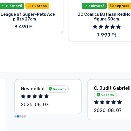
Elérhető
Express
Elérhető
Express
 League of Super-Pets Ace
DC Comics Batman RedHo
plüss 27cm
figura 30cm
8 490 Ft
7 990 Ft
C. Judit Gabriel
Név nélkül
Vásárló
Vásárló
2026. 08. 07.
2026. 08. 07.