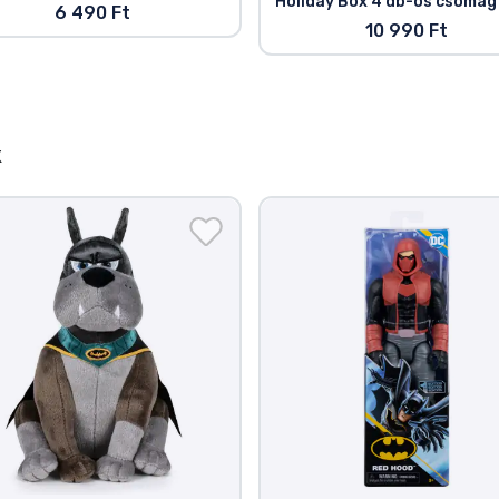
Holiday Box 4 db-os csomag
6 490 Ft
10 990 Ft
k