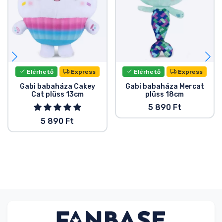
Elérhető
Express
Elérhető
Express
Gabi babaháza Cakey
Gabi babaháza Mercat
Cat plüss 13cm
plüss 18cm
5 890 Ft
5 890 Ft