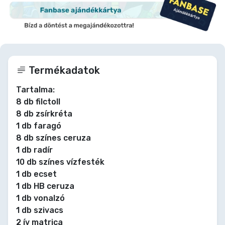
Termékadatok
Tartalma:
8 db filctoll
8 db zsírkréta
1 db faragó
8 db színes ceruza
1 db radír
10 db színes vízfesték
1 db ecset
1 db HB ceruza
1 db vonalzó
1 db szivacs
2 ív matrica