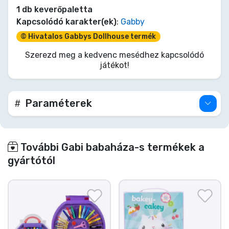
1 db keverőpaletta
Kapcsolódó karakter(ek)
:
Gabby
© Hivatalos Gabbys Dollhouse termék
Szerezd meg a kedvenc mesédhez kapcsolódó
játékot!
Paraméterek
További Gabi babaháza-s termékek a
gyártótól