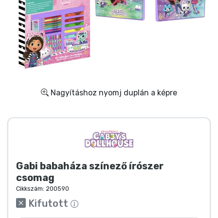
Ajándékkártya
Szállítás és fizetés
Sorozatos cuccok
Filmes cuccok
Nagyításhoz nyomj duplán a képre
Mesés cuccok
Animés cuccok
Gamer cuccok
Gabi babaháza színező írószer
csomag
Cikkszám:
200590
Sportos cuccok
Kifutott