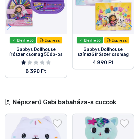
Elérhető
Express
Elérhető
Express
Gabbys Dollhouse
Gabbys Dollhouse
írószer csomag 50db-os
színező írószer csomag
4 890 Ft
8 390 Ft
Népszerű Gabi babaháza-s cuccok