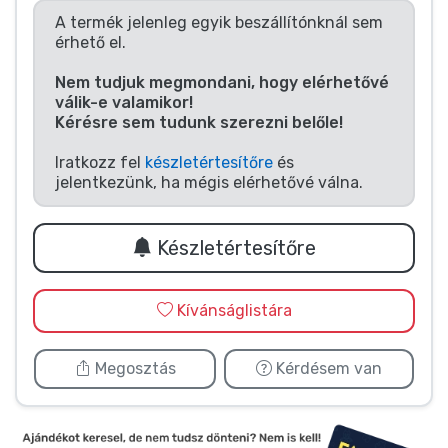
Zenés cuccok
A termék jelenleg egyik beszállítónknál sem
érhető el.
Terméktípusok
Nem tudjuk megmondani, hogy elérhetővé
válik-e valamikor!
Kérésre sem tudunk szerezni belőle!
Márkák
Iratkozz fel
készletértesítőre
és
jelentkezünk, ha mégis elérhetővé válna.
Készletértesítőre
Kívánságlistára
Megosztás
Kérdésem van