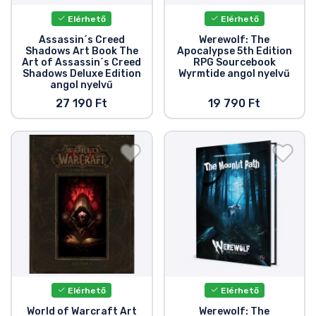
Elérhető
Elérhető
Assassin´s Creed
Werewolf: The
Shadows Art Book The
Apocalypse 5th Edition
Art of Assassin´s Creed
RPG Sourcebook
Shadows Deluxe Edition
Wyrmtide angol nyelvű
angol nyelvű
27 190 Ft
19 790 Ft
Elérhető
Elérhető
World of Warcraft Art
Werewolf: The