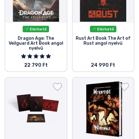
Zenés cuccok
Terméktípusok
Elérhető
Elérhető
Dragon Age: The
Rust Art Book The Art of
Márkák
Veilguard Art Book angol
Rust angol nyelvű
nyelvű
22 790 Ft
24 990 Ft