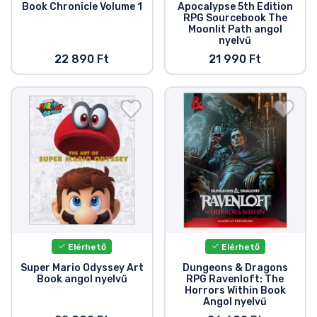
Book Chronicle Volume 1
Apocalypse 5th Edition
RPG Sourcebook The
Moonlit Path angol
nyelvű
22 890 Ft
21 990 Ft
Elérhető
Elérhető
Super Mario Odyssey Art
Dungeons & Dragons
Book angol nyelvű
RPG Ravenloft: The
Horrors Within Book
Angol nyelvű