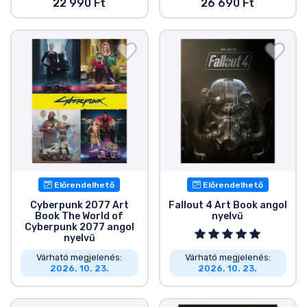
22 990 Ft
26 690 Ft
Előrendelhető
Előrendelhető
Cyberpunk 2077 Art
Fallout 4 Art Book angol
Book The World of
nyelvű
Cyberpunk 2077 angol
nyelvű
Várható megjelenés:
Várható megjelenés:
2026. 10. 23.
2026. 10. 23.