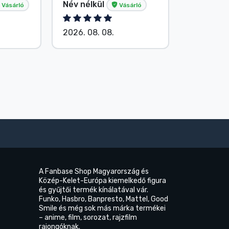
Név nélkül
Név nélk
Vásárló
Vásárló
2026. 08. 08.
2026. 08.
A Fanbase Shop Magyarország és
Közép-Kelet-Európa kiemelkedő figura
és gyűjtői termék kínálatával vár.
Funko, Hasbro, Banpresto, Mattel, Good
Smile és még sok más márka termékei
– anime, film, sorozat, rajzfilm
rajongóknak.