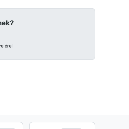
nek?
elére!