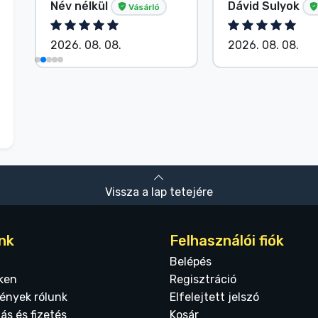
Név nélkül
Dávid Sulyok
Vásárló
2026. 08. 08.
2026. 08. 08.
Vissza a lap tetejére
nk
Felhasználói fiók
Belépés
ken
Regisztráció
ények rólunk
Elfelejtett jelszó
tás és fizetés
Kosár