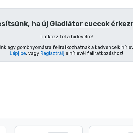
esítsünk, ha új
Gladiátor cuccok
érkez
Iratkozz fel a hírlevélre!
ink egy gombnyomásra feliratkozhatnak a kedvenceik hírlev
Lépj be
, vagy
Regisztrálj
a hírlevél feliratkozáshoz!