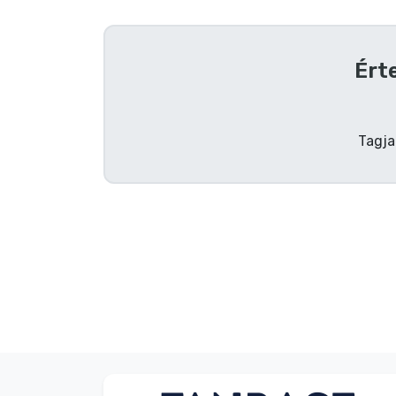
Szállítás és fizetés
Ért
Sorozatos cuccok
Filmes cuccok
Tagja
Mesés cuccok
Animés cuccok
Gamer cuccok
Sportos cuccok
Zenés cuccok