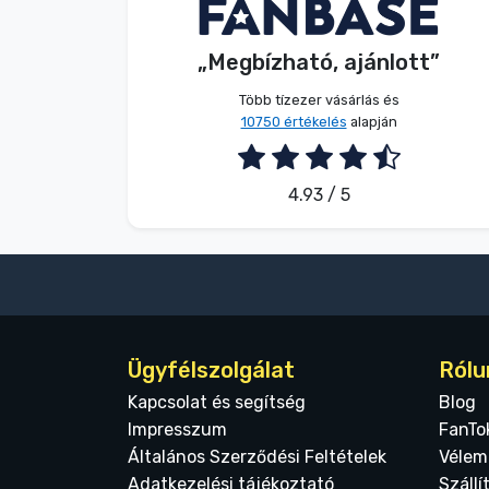
Név nélkül
Vásárló
Terméktípusok
„Megbízható, ajánlott”
2026. 08. 09.
Márkák
Több tízezer vásárlás és
10750 értékelés
alapján
4.93 / 5
Ügyfélszolgálat
Rólu
Kapcsolat és segítség
Blog
Impresszum
FanTo
Általános Szerződési Feltételek
Vélem
Adatkezelési tájékoztató
Szállí