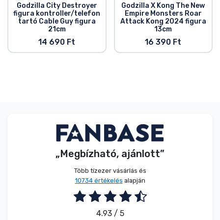
Godzilla City Destroyer
Godzilla X Kong The New
figura kontroller/telefon
Empire Monsters Roar
tartó Cable Guy figura
Attack Kong 2024 figura
21cm
13cm
14 690 Ft
16 390 Ft
„Megbízható, ajánlott”
Több tízezer vásárlás és
10734 értékelés
alapján
4.93 / 5