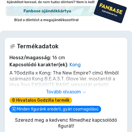
Termékadatok
Hossz/magasság:
16 cm
Kapcsolódó karakter(ek)
:
Kong
A ?Godzilla x Kong: The New Empire? című filmből
származó Kong B.E.A.S.T. Glove Ver. mostantól a
Hiya Toys EXQUISITE BASIC sorozatát erősíti!
Tovább olvasom
A ?Godzilla x Kong: The New Empire? idén jelent
© Hivatalos Godzilla termék
meg. A filmben Kong és Godzilla egy kolosszális
összecsapásba keverednek egy ismeretlen
Minden figuránk eredeti, gyári csomagolású
fenyegetéssel, amely a világunkban rejtőzik.
Szerezd meg a kedvenc filmedhez kapcsolódó
Mélyebbre ásva a titánok eredetébe.
figurát!
A Kong B.E.A.S.T. Glove Ver. 16 cm magas, a