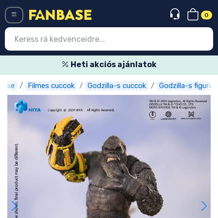
0
Menü
Heti akciós ajánlatok
base
Filmes cuccok
Godzilla-s cuccok
Godzilla-s figurák
Belépés
Regisztráció
Legújabb cuccok
Akciós ajánlatok
Express szállítás
Előrendelhető cuccok
Outlet cuccok