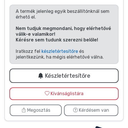
Zenés cuccok
A termék jelenleg egyik beszállítónknál sem
érhető el.
Terméktípusok
Nem tudjuk megmondani, hogy elérhetővé
válik-e valamikor!
Márkák
Kérésre sem tudunk szerezni belőle!
Iratkozz fel
készletértesítőre
és
jelentkezünk, ha mégis elérhetővé válna.
Készletértesítőre
Kívánságlistára
Megosztás
Kérdésem van