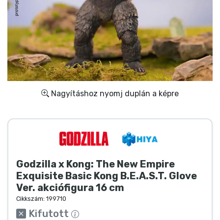
Ajándékkártya
Szállítás és fizetés
Sorozatos cuccok
Filmes cuccok
Nagyításhoz nyomj duplán a képre
Mesés cuccok
Animés cuccok
Godzilla x Kong: The New Empire
Gamer cuccok
Exquisite Basic Kong B.E.A.S.T. Glove
Ver. akciófigura 16 cm
Sportos cuccok
Cikkszám:
199710
Kifutott