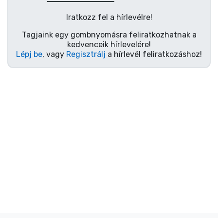
Ajándékkártya
Iratkozz fel a hírlevélre!
Szállítás és fizetés
Tagjaink egy gombnyomásra feliratkozhatnak a
kedvenceik hírlevelére!
Sorozatos cuccok
Lépj be
, vagy
Regisztrálj
a hírlevél feliratkozáshoz!
Filmes cuccok
Mesés cuccok
Animés cuccok
Gamer cuccok
Sportos cuccok