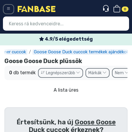
0
Menü
4.9/5 elégedettség
amer cuccok
Goose Goose Duck cuccok termékek ajándékok
Belépés
Regisztráció
Goose Goose Duck plüssök
Legújabb cuccok
0
db termék
Legnépszerűbb
Márkák
Nem
Akciós ajánlatok
A lista üres
Express szállítás
Előrendelhető cuccok
Outlet cuccok
Értesítsünk, ha új
Goose Goose
Duck cuccok
érkeznek?