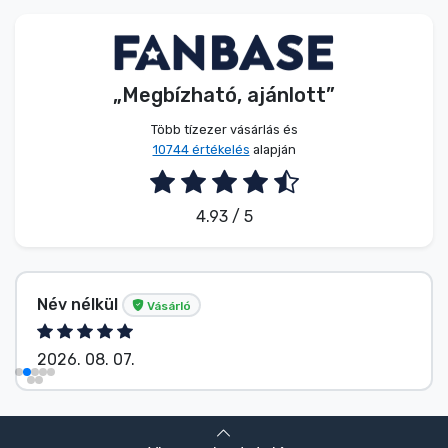
Zenés cuccok
Terméktípusok
„Megbízható, ajánlott”
Márkák
Több tízezer vásárlás és
10744 értékelés
alapján
4.93 / 5
Név nélkül
Vásárló
2026. 08. 07.