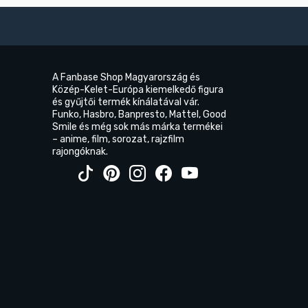
A Fanbase Shop Magyarország és
Közép-Kelet-Európa kiemelkedő figura
és gyűjtői termék kínálatával vár.
Funko, Hasbro, Banpresto, Mattel, Good
Smile és még sok más márka termékei
– anime, film, sorozat, rajzfilm
rajongóknak.