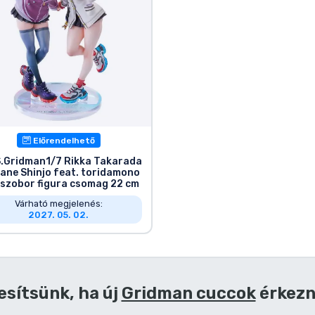
Előrendelhető
.Gridman1/7 Rikka Takarada
ane Shinjo feat. toridamono
szobor figura csomag 22 cm
Várható megjelenés:
2027. 05. 02.
esítsünk, ha új
Gridman cuccok
érkez