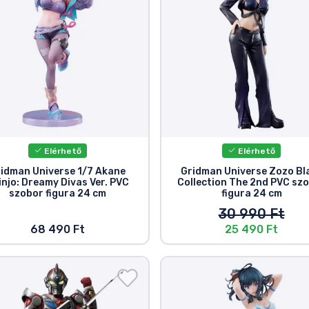
Elérhető
Elérhető
idman Universe 1/7 Akane
Gridman Universe Zozo Bl
injo: Dreamy Divas Ver. PVC
Collection The 2nd PVC sz
szobor figura 24 cm
figura 24 cm
30 990 Ft
68 490 Ft
25 490 Ft