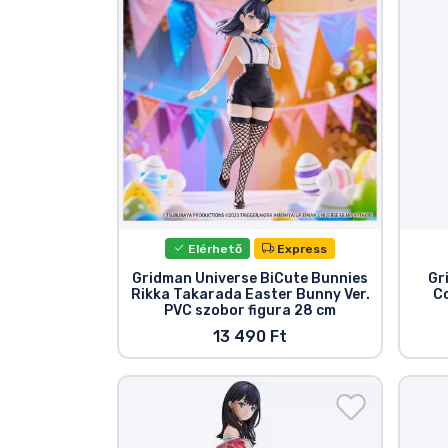
Szállítás és fizetés
Sorozatos cuccok
Filmes cuccok
Mesés cuccok
Animés cuccok
Elérhető
Express
Gridman Universe BiCute Bunnies
Gr
Rikka Takarada Easter Bunny Ver.
C
Gamer cuccok
PVC szobor figura 28 cm
13 490 Ft
Sportos cuccok
Zenés cuccok