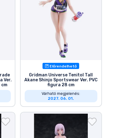
Előrendelhető
arade
Gridman Universe Tenitol Tall
 Ver.
Akane Shinjo Sportswear Ver. PVC
2 cm
figura 28 cm
Várható megjelenés:
2027. 06. 01.