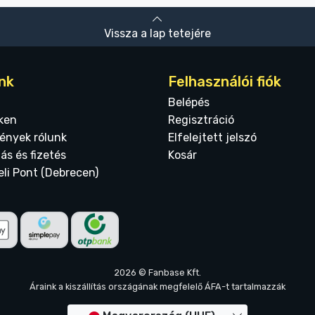
Vissza a lap tetejére
nk
Felhasználói fiók
Belépés
ken
Regisztráció
ények rólunk
Elfelejtett jelszó
tás és fizetés
Kosár
eli Pont (Debrecen)
2026 © Fanbase Kft.
Áraink a kiszállítás országának megfelelő ÁFA-t tartalmazzák