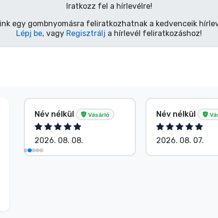
Iratkozz fel a hírlevélre!
ink egy gombnyomásra feliratkozhatnak a kedvenceik hírlev
Lépj be
, vagy
Regisztrálj
a hírlevél feliratkozáshoz!
Név nélkül
Név nélkül
Vásárló
Vá
2026. 08. 08.
2026. 08. 07.