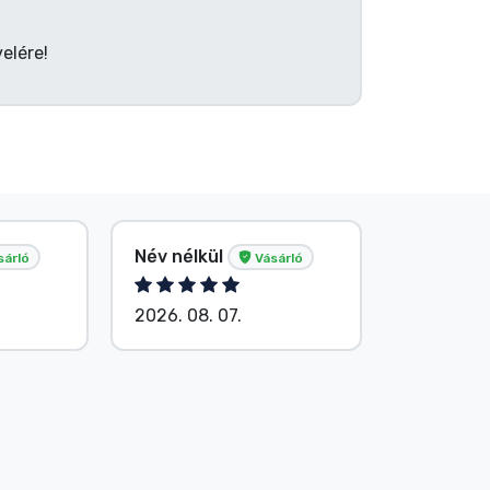
elére!
Név nélkül
G. Gábor
sárló
Vásárló
2026. 08. 07.
2026. 08.