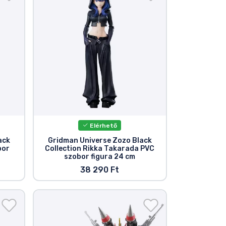
Elérhető
ack
Gridman Universe Zozo Black
bor
Collection Rikka Takarada PVC
szobor figura 24 cm
38 290 Ft