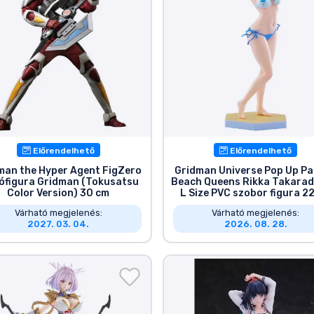
Előrendelhető
Előrendelhető
man the Hyper Agent FigZero
Gridman Universe Pop Up P
ófigura Gridman (Tokusatsu
Beach Queens Rikka Takarada
Color Version) 30 cm
L Size PVC szobor figura 2
Várható megjelenés:
Várható megjelenés:
2027. 03. 04.
2026. 08. 28.