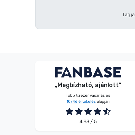
Tagja
Dávid Sulyok
Vásárló
„Megbízható, ajánlott”
2026. 08. 08.
Több tízezer vásárlás és
10746 értékelés
alapján
4.93 / 5