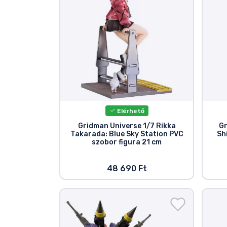
Terméktípusok
Márkák
Elérhető
Gridman Universe 1/7 Rikka
Gr
Takarada: Blue Sky Station PVC
Sh
szobor figura 21 cm
48 690 Ft