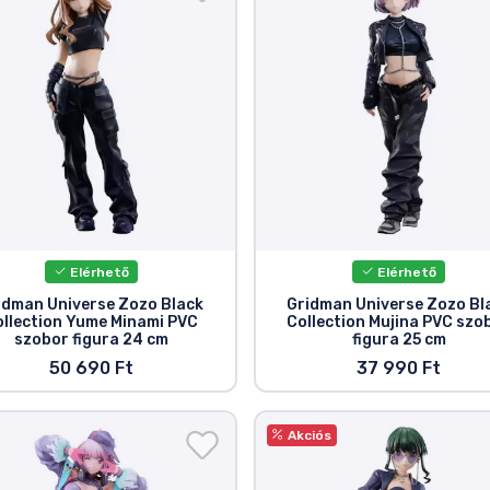
Elérhető
Elérhető
idman Universe Zozo Black
Gridman Universe Zozo Bl
ollection Yume Minami PVC
Collection Mujina PVC szo
szobor figura 24 cm
figura 25 cm
50 690 Ft
37 990 Ft
Akciós