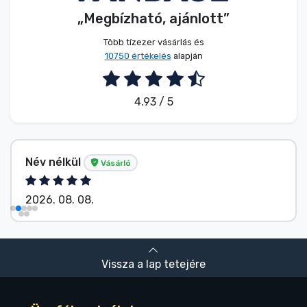
„Megbízható, ajánlott”
Több tízezer vásárlás és
10750 értékelés
alapján
4.93 / 5
Név nélkül
Vásárló
2026. 08. 08.
Vissza a lap tetejére