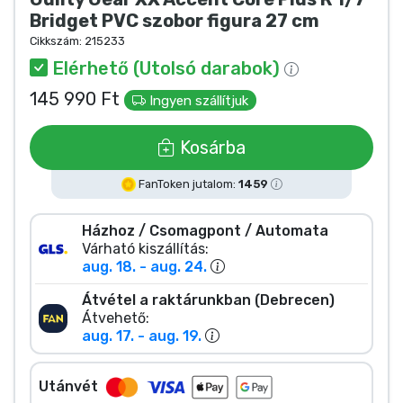
Zenés cuccok
Bridget PVC szobor figura 27 cm
Cikkszám:
215233
Terméktípusok
Elérhető (Utolsó darabok)
145 990 Ft
Ingyen szállítjuk
Márkák
Kosárba
FanToken jutalom:
1459
Házhoz / Csomagpont / Automata
Várható kiszállítás:
aug. 18. - aug. 24.
Átvétel a raktárunkban (Debrecen)
Átvehető:
aug. 17. - aug. 19.
Utánvét