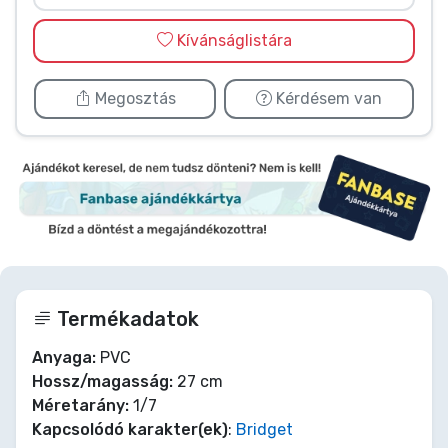
Kívánságlistára
Megosztás
Kérdésem van
Termékadatok
Anyaga:
PVC
Hossz/magasság:
27 cm
Méretarány:
1/7
Kapcsolódó karakter(ek)
:
Bridget