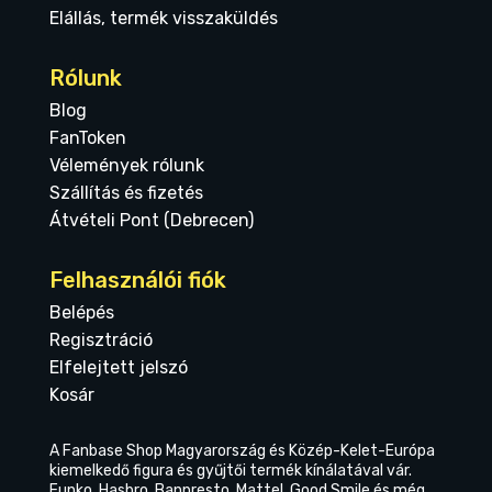
Elállás, termék visszaküldés
Rólunk
Blog
FanToken
Vélemények rólunk
Szállítás és fizetés
Átvételi Pont (Debrecen)
Felhasználói fiók
Belépés
Regisztráció
Elfelejtett jelszó
Kosár
A Fanbase Shop Magyarország és Közép-Kelet-Európa
kiemelkedő figura és gyűjtői termék kínálatával vár.
Funko, Hasbro, Banpresto, Mattel, Good Smile és még