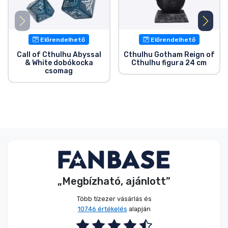
Előrendelhető
Előrendelhető
Call of Cthulhu Abyssal
Cthulhu Gotham Reign of
& White dobókocka
Cthulhu figura 24 cm
csomag
„Megbízható, ajánlott”
Több tízezer vásárlás és
10746 értékelés
alapján