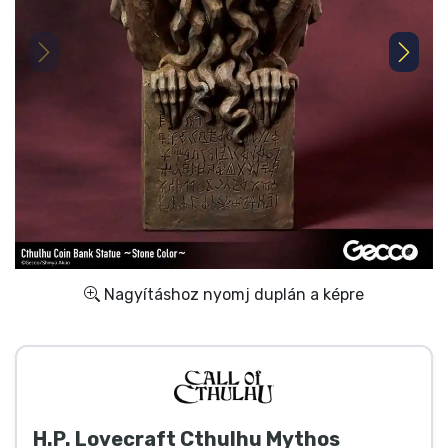
Ajándékkártya
Szállítás és fizetés
Sorozatos cuccok
Filmes cuccok
Mesés cuccok
Animés cuccok
Nagyításhoz nyomj duplán a képre
Gamer cuccok
Sportos cuccok
H.P. Lovecraft Cthulhu Mythos