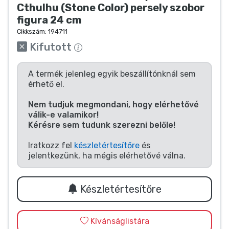
Zenés cuccok
Cthulhu (Stone Color) persely szobor
figura 24 cm
Cikkszám:
194711
Terméktípusok
Kifutott
Márkák
A termék jelenleg egyik beszállítónknál sem
érhető el.
Nem tudjuk megmondani, hogy elérhetővé
válik-e valamikor!
Kérésre sem tudunk szerezni belőle!
Iratkozz fel
készletértesítőre
és
jelentkezünk, ha mégis elérhetővé válna.
Készletértesítőre
Kívánságlistára