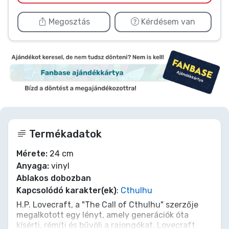
Megosztás
Kérdésem van
Termékadatok
Mérete:
24 cm
Anyaga:
vinyl
Ablakos dobozban
Kapcsolódó karakter(ek)
:
Cthulhu
H.P. Lovecraft, a "The Call of Cthulhu" szerzője
megalkotott egy lényt, amely generációk óta
kísérti, rémíti és bűvöli a rajongókat. Lovecraft