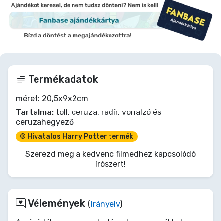
Termékadatok
méret: 20,5x9x2cm
Tartalma:
toll, ceruza, radír, vonalzó és
ceruzahegyező
© Hivatalos Harry Potter termék
Szerezd meg a kedvenc filmedhez kapcsolódó
írószert!
Vélemények
(
Irányelv
)