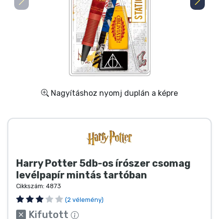
Ajándékkártya
Szállítás és fizetés
Sorozatos cuccok
Filmes cuccok
Nagyításhoz nyomj duplán a képre
Mesés cuccok
Animés cuccok
Harry Potter 5db-os írószer csomag
Gamer cuccok
levélpapír mintás tartóban
Cikkszám:
4873
Sportos cuccok
(2 vélemény)
Kifutott