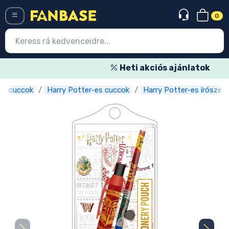
0
Menü
Heti akciós ajánlatok
es cuccok
Harry Potter-es cuccok
Harry Potter-es írószere
Belépés
Regisztráció
Legújabb cuccok
Akciós ajánlatok
Express szállítás
Előrendelhető cuccok
Outlet cuccok