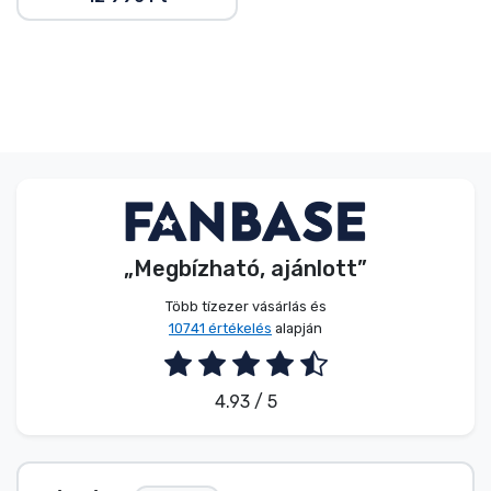
„Megbízható, ajánlott”
Több tízezer vásárlás és
10741 értékelés
alapján
4.93 / 5