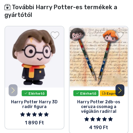
További Harry Potter-es termékek a
gyártótól
Elérhető
Elérhető
Express
Harry Potter Harry 3D
Harry Potter 2db-os
radír figura
ceruza csomag a
végükön radírral
1 890 Ft
4 190 Ft