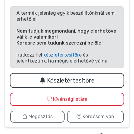
Zenés cuccok
A termék jelenleg egyik beszállítónknál sem
érhető el.
Terméktípusok
Nem tudjuk megmondani, hogy elérhetővé
válik-e valamikor!
Márkák
Kérésre sem tudunk szerezni belőle!
Iratkozz fel
készletértesítőre
és
jelentkezünk, ha mégis elérhetővé válna.
Készletértesítőre
Kívánságlistára
Megosztás
Kérdésem van