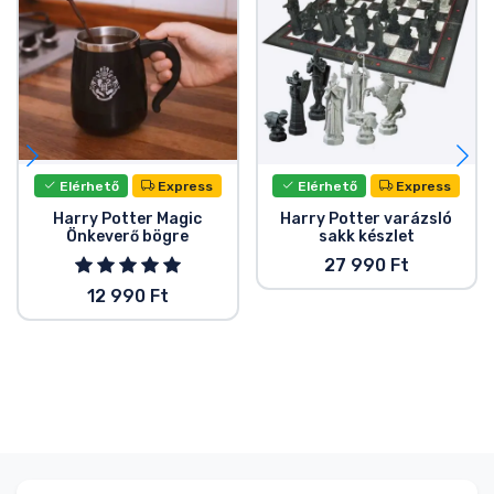
Elérhető
Express
Elérhető
Express
Harry Potter Magic
Harry Potter varázsló
Önkeverő bögre
sakk készlet
27 990 Ft
12 990 Ft