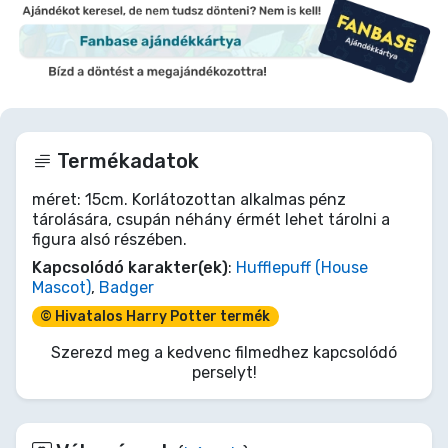
Termékadatok
méret: 15cm. Korlátozottan alkalmas pénz
tárolására, csupán néhány érmét lehet tárolni a
figura alsó részében.
Kapcsolódó karakter(ek)
:
Hufflepuff (House
Mascot)
,
Badger
© Hivatalos Harry Potter termék
Szerezd meg a kedvenc filmedhez kapcsolódó
perselyt!