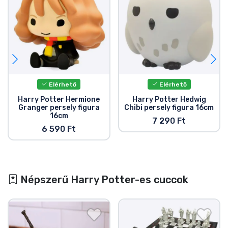
Elérhető
Elérhető
Harry Potter Hermione
Harry Potter Hedwig
Granger persely figura
Chibi persely figura 16cm
16cm
7 290 Ft
6 590 Ft
Népszerű Harry Potter-es cuccok