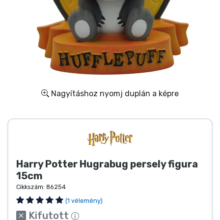
Ajándékkártya
Szállítás és fizetés
Sorozatos cuccok
Filmes cuccok
Nagyításhoz nyomj duplán a képre
Mesés cuccok
Animés cuccok
Harry Potter Hugrabug persely figura
Gamer cuccok
15cm
Cikkszám:
86254
Sportos cuccok
(1 vélemény)
Kifutott