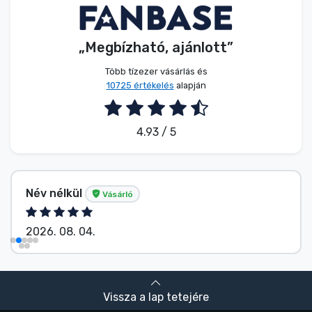
„Megbízható, ajánlott”
Több tízezer vásárlás és
10725 értékelés
alapján
4.93 / 5
Név nélkül
Vásárló
2026. 08. 04.
Vissza a lap tetejére