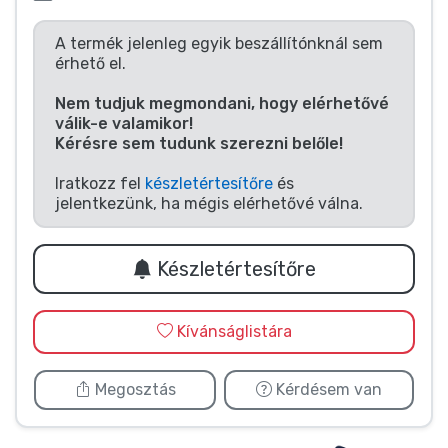
Zenés cuccok
A termék jelenleg egyik beszállítónknál sem
érhető el.
Terméktípusok
Nem tudjuk megmondani, hogy elérhetővé
válik-e valamikor!
Márkák
Kérésre sem tudunk szerezni belőle!
Iratkozz fel
készletértesítőre
és
jelentkezünk, ha mégis elérhetővé válna.
Készletértesítőre
Kívánságlistára
Megosztás
Kérdésem van