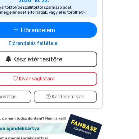
2026. 10. 22.
ártóktól/beszállítóktól származó adat
megjelenését eltolhatják, vagy el is törölhetik
Előrendelem
Előrendelés feltételei
Készletértesítőre
Kívánságlistára
osztás
Kérdésem van