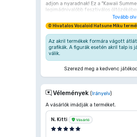
adjon a nyaradnak! Ez a "Kawaii Summer
legimádnivalóbb fesztiválos öltözékében
Terméktípusok
egy bájos napernyővel, tiszta, napfény
Tovább ol
ezt az élénk talizmánt a kulcsaidra vag
© Hivatalos Vocaloid Hatsune Miku termé
zsebnyi J-pop varázslatot és vidám dal
Márkák
tegyél nyilatkozatot – hagyd, hogy Mik
napot az aranyosság és a dal színpadáv
Az akril termékek formára vágott átlá
grafikák. A figurák esetén akril talp is
válik.
Szerezd meg a kedvenc játékod
Vélemények
(
Irányelv
)
A vásárlók imádják a terméket.
N. Kitti
Vásárló