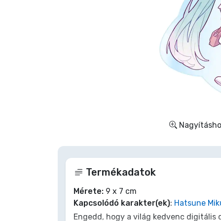
Szállítás és fizetés
Sorozatos cuccok
Filmes cuccok
Mesés cuccok
Animés cuccok
Nagyításhoz
Gamer cuccok
Termékadatok
Sportos cuccok
Mérete:
9 x 7 cm
Kapcsolódó karakter(ek)
:
Hatsune Mik
Zenés cuccok
Engedd, hogy a világ kedvenc digitális 