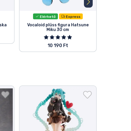
Elérhető
Express
áska
Vocaloid plüss figura Hatsune
Vocaloid He
Miku 30 cm
felakasztha
10 190 Ft