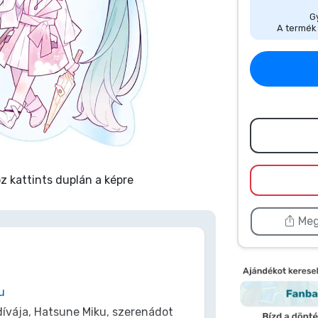
Gy
A termék 
 kattints duplán a képre
Meg
u
dívája, Hatsune Miku, szerenádot