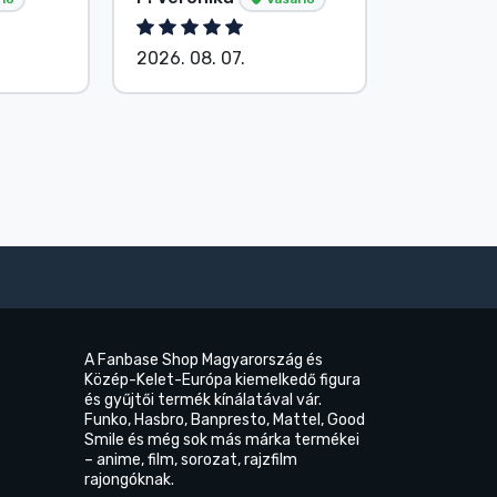
2026. 08. 07.
2026. 08.
A Fanbase Shop Magyarország és
Közép-Kelet-Európa kiemelkedő figura
és gyűjtői termék kínálatával vár.
Funko, Hasbro, Banpresto, Mattel, Good
Smile és még sok más márka termékei
– anime, film, sorozat, rajzfilm
rajongóknak.