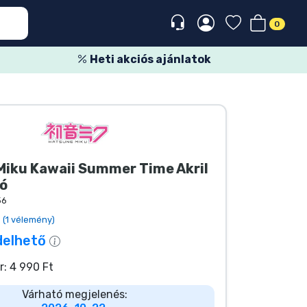
0
Heti akciós ajánlatok
Miku Kawaii Summer Time Akril
tó
56
(1 vélemény)
delhető
r: 4 990 Ft
Várható megjelenés: