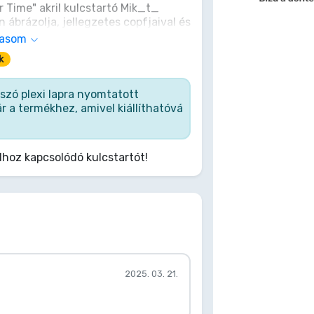
 Time" akril kulcstartó Mik_t_
 ábrázolja, jellegzetes copfjaival és
es hangulatot sugározva. Csíptesd
vasom
y táskádra, és vigyél magaddal egy
k
lamokat! Ne csak kiegészíts, hanem
u varázslatos jelenléte minden
á változtasson!
tszó plexi lapra nyomtatott
 jár a termékhez, amivel kiállíthatóvá
hoz kapcsolódó kulcstartót!
2025. 03. 21.