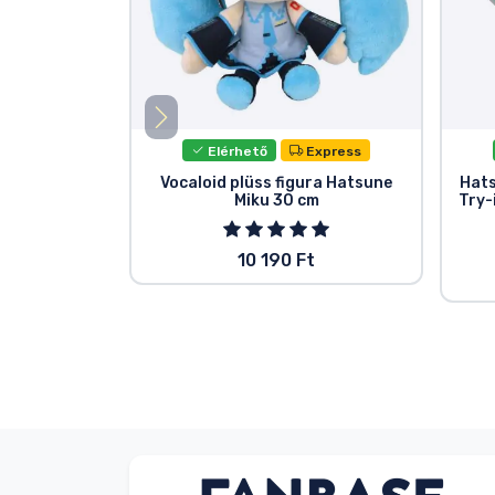
Elérhető
Express
Vocaloid plüss figura Hatsune
Hats
Miku 30 cm
Try-
10 190 Ft
Név nélkül
Vásárló