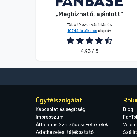
„Megbízható, ajánlott”
2026. 08. 07.
Több tízezer vásárlás és
10744 értékelés
alapján
4.93 / 5
Ügyfélszolgálat
Rólu
Kapcsolat és segítség
Blog
Impresszum
FanTo
Általános Szerződési Feltételek
Vélem
Adatkezelési tájékoztató
Szállí