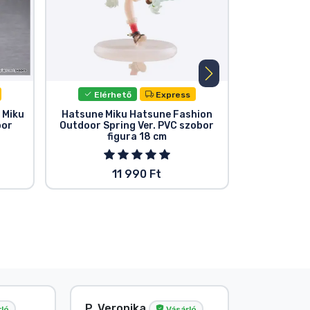
Elérhető
Express
Elér
 Miku
Hatsune Miku Hatsune Fashion
Hatsune Mi
bor
Outdoor Spring Ver. PVC szobor
f
figura 18 cm
11 990 Ft
P. Veronika
Név nélk
ló
Vásárló