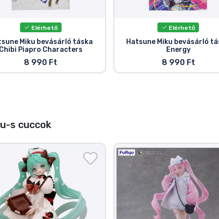
Elérhető
Elérhető
sune Miku bevásárló táska
Hatsune Miku bevásárló t
Chibi Piapro Characters
Energy
8 990 Ft
8 990 Ft
u-s cuccok