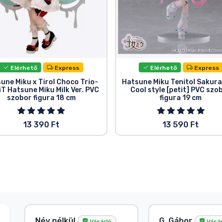
Elérhető
Express
Elérhető
Express
une Miku x Tirol Choco Trio-
Hatsune Miku Tenitol Sakura
iT Hatsune Miku Milk Ver. PVC
Cool style [petit] PVC szo
szobor figura 18 cm
figura 19 cm
13 390 Ft
13 590 Ft
Név nélkül
G. Gábor
Vásárló
Vásár