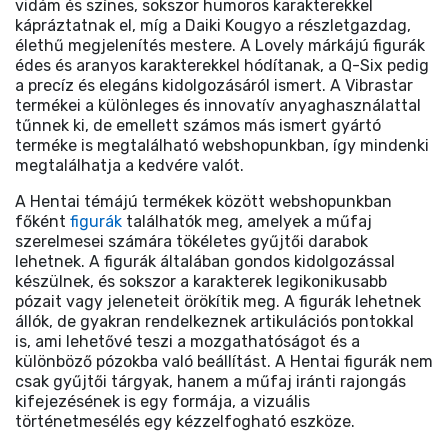
vidám és színes, sokszor humoros karakterekkel
kápráztatnak el, míg a Daiki Kougyo a részletgazdag,
élethű megjelenítés mestere. A Lovely márkájú figurák
édes és aranyos karakterekkel hódítanak, a Q-Six pedig
a precíz és elegáns kidolgozásáról ismert. A Vibrastar
termékei a különleges és innovatív anyaghasználattal
tűnnek ki, de emellett számos más ismert gyártó
terméke is megtalálható webshopunkban, így mindenki
megtalálhatja a kedvére valót.
A Hentai témájú termékek között webshopunkban
főként
figurák
találhatók meg, amelyek a műfaj
szerelmesei számára tökéletes gyűjtői darabok
lehetnek. A figurák általában gondos kidolgozással
készülnek, és sokszor a karakterek legikonikusabb
pózait vagy jeleneteit örökítik meg. A figurák lehetnek
állók, de gyakran rendelkeznek artikulációs pontokkal
is, ami lehetővé teszi a mozgathatóságot és a
különböző pózokba való beállítást. A Hentai figurák nem
csak gyűjtői tárgyak, hanem a műfaj iránti rajongás
kifejezésének is egy formája, a vizuális
történetmesélés egy kézzelfogható eszköze.