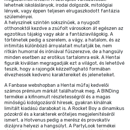
lehetnek iskoláslányok, irodai dolgozók, mitológiai
lények, vagy éppen teljesen elrugaszkodott fantázia
szüleményei.
A helyszínek szintén sokszínűek, a nyugodt
otthonoktól kezdve a zsúfolt városokon át egészen az
egzotikus tájakig vagy akár a fantáziavilágokig. A
történetek pedig a szerelem, a vágy, a hatalom, és az
intimitás különböző árnyalatait mutatják be, nem
ritkán humorral és iróniával fűszerezve, de a hangsúly
minden esetben az erotikus tartalomra esik. A Hentai
figurák kiválóan megragadják ezt a világot, és lehetővé
teszik, hogy a rajongók kézzelfogható formában
élvezhessék kedvenc karaktereiket és jeleneteiket.
A Fanbase webshopban a Hentai műfaj kedvelői
számos prémium márkát találhatnak meg. A BINDing
termékei a kifinomult részletességről és a magas
minőségű kidolgozásról híresek, gyakran kínálnak
limitált kiadású darabokat is. A Rocket Boy a dinamikus
pózokról és a karakterek erőteljes megjelenítéséről
ismert, a Hotvenus pedig a merész és provokatív
dizájnra helyezi a hangsúlyt. A PartyLook termékei