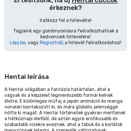
Értesítsünk, ha új
Hentai cuccok
érkeznek?
Iratkozz fel a hírlevélre!
Tagjaink egy gombnyomásra feliratkozhatnak a
kedvenceik hírlevelére!
Lépj be
, vagy
Regisztrálj
a hírlevél feliratkozáshoz!
Hentai leírása
A Hentai világában a fantázia határtalan, ahol a
vágyak és a képzelet legmerészebb formái kelnek
életre. E különleges műfaj a japán animáció és manga
vonalán bontakozott ki, és mára globális jelenséggé
nőtte ki magát. A Hentai történetek gyakran merítenek
a hétköznapi életből, de aztán egyre erotikusabb és
szabadabb vizekre eveznek, ahol a tabuk és a korlátok
megszűnnek létezni. A szereplők változatosak: