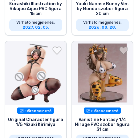
Kurashiki Illustration by
Yuuki Nanase Bunny Ver.
Rikujou Aijou PVC figura
by Monda szobor figura
15 cm
20 cm
Várható megjelenés:
Várható megjelenés:
2027. 02. 05.
2026. 08. 28.
Előrendelhető
Előrendelhető
Original Character figura
Vanistine Fantasy 1/4
1/5 Mizuki Kirimiya
Mirage PVC szobor figura
31 cm