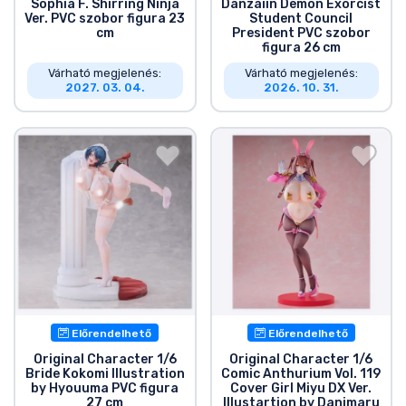
Zenés cuccok
Sophia F. Shirring Ninja
Danzaiin Demon Exorcist
Ver. PVC szobor figura 23
Student Council
cm
President PVC szobor
figura 26 cm
Terméktípusok
Várható megjelenés:
Várható megjelenés:
2027. 03. 04.
2026. 10. 31.
Márkák
Előrendelhető
Előrendelhető
Original Character 1/6
Original Character 1/6
Bride Kokomi Illustration
Comic Anthurium Vol. 119
by Hyouuma PVC figura
Cover Girl Miyu DX Ver.
27 cm
Illustartion by Danimaru