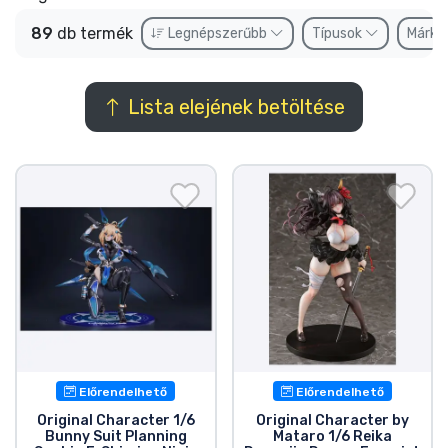
Ajándékkártya
89
db termék
Legnépszerűbb
Típusok
Márká
Szállítás és fizetés
Lista elejé
Lista elejének betöltése
Sorozatos cuccok
Filmes cuccok
Mesés cuccok
Animés cuccok
Gamer cuccok
Sportos cuccok
Előrendelhető
Előrendelhető
Original Character 1/6
Original Character by
Bunny Suit Planning
Mataro 1/6 Reika