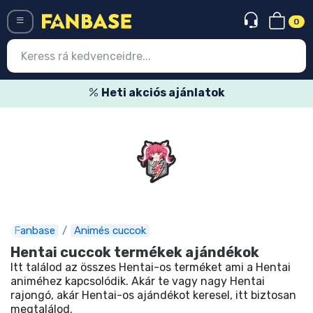
0
Menü
Heti akciós ajánlatok
Belépés
Regisztráció
Legújabb cuccok
Akciós ajánlatok
Express szállítás
Fanbase
Animés cuccok
Hentai cuccok termékek ajándékok
Előrendelhető cuccok
Itt találod az összes Hentai-os terméket ami a Hentai
animéhez kapcsolódik. Akár te vagy nagy Hentai
Outlet cuccok
rajongó, akár Hentai-os ajándékot keresel, itt biztosan
megtalálod.