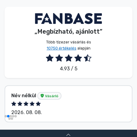
Zenés cuccok
Terméktípusok
„Megbízható, ajánlott”
Márkák
Több tízezer vásárlás és
10750 értékelés
alapján
4.93 / 5
Név nélkül
Vásárló
2026. 08. 08.