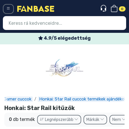
0
Menü
4.9/5 elégedettség
Belépés
Regisztráció
Legújabb cuccok
Akciós ajánlatok
Express szállítás
Gamer cuccok
Honkai: Star Rail cuccok termékek ajándékok
Előrendelhető cuccok
Honkai: Star Rail kitűzők
Outlet cuccok
0
db termék
Legnépszerűbb
Márkák
Nem