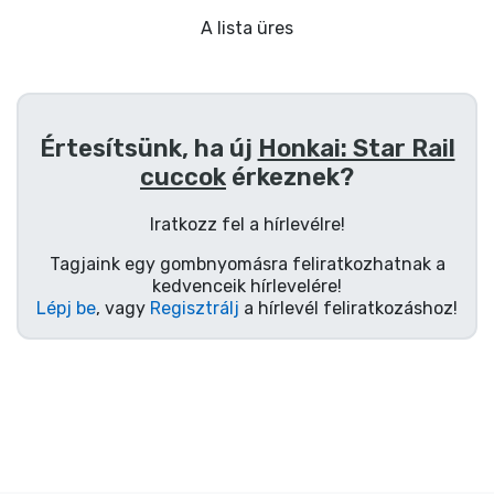
Ajándékkártya
A lista üres
Szállítás és fizetés
Sorozatos cuccok
Értesítsünk, ha új
Honkai: Star Rail
cuccok
érkeznek?
Filmes cuccok
Iratkozz fel a hírlevélre!
Mesés cuccok
Tagjaink egy gombnyomásra feliratkozhatnak a
kedvenceik hírlevelére!
Animés cuccok
Lépj be
, vagy
Regisztrálj
a hírlevél feliratkozáshoz!
Gamer cuccok
Sportos cuccok