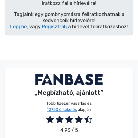
Zenés cuccok
Iratkozz fel a hírlevélre!
Tagjaink egy gombnyomásra feliratkozhatnak a
kedvenceik hírlevelére!
Terméktípusok
Lépj be
, vagy
Regisztrálj
a hírlevél feliratkozáshoz!
Márkák
„Megbízható, ajánlott”
Több tízezer vásárlás és
10750 értékelés
alapján
4.93 / 5