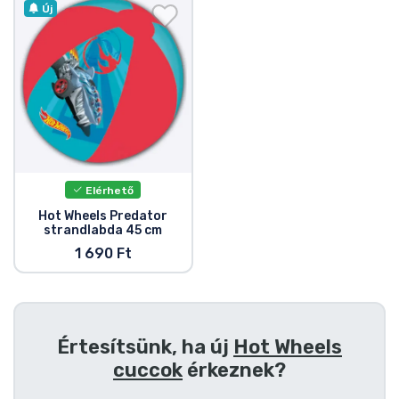
Ajándékkártya
Új
Szállítás és fizetés
Sorozatos cuccok
Filmes cuccok
Elérhető
Mesés cuccok
Hot Wheels Predator
strandlabda 45 cm
Animés cuccok
1 690 Ft
Gamer cuccok
Értesítsünk, ha új
Hot Wheels
Sportos cuccok
cuccok
érkeznek?