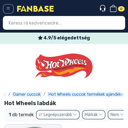
0
Menü
4.9/5 elégedettség
Belépés
Regisztráció
Legújabb cuccok
Akciós ajánlatok
Express szállítás
ase
Gamer cuccok
Hot Wheels cuccok termékek ajándékok
Hot Wheels labdák
Előrendelhető cuccok
1
db termék
Legnépszerűbb
Márkák
Nem
Outlet cuccok