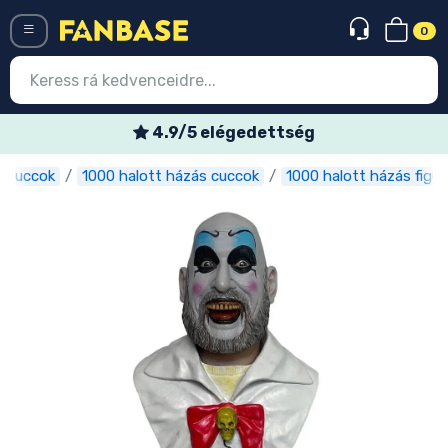
0
Menü
4.9/5 elégedettség
s cuccok
1000 halott házás cuccok
1000 halott házás figur
Belépés
Regisztráció
Legújabb cuccok
Akciós ajánlatok
Express szállítás
Előrendelhető cuccok
Outlet cuccok