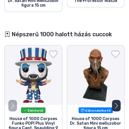
Dr. Satan Mini mellszobor
The Professor maszk
figura 15 cm
Népszerű 1000 halott házás cuccok
Elérhető
Előrendelhető
House of 1000 Corpses
House of 1000 Corpses
Funko POP! Plus Vinyl
Dr. Satan Mini mellszobor
figura Capt. Spaulding 9
figura 15 cm