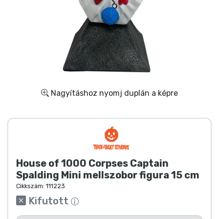
Ajándékkártya
Szállítás és fizetés
Sorozatos cuccok
Filmes cuccok
Nagyításhoz nyomj duplán a képre
Mesés cuccok
Animés cuccok
House of 1000 Corpses Captain
Gamer cuccok
Spalding Mini mellszobor figura 15 cm
Cikkszám:
111223
Sportos cuccok
Kifutott