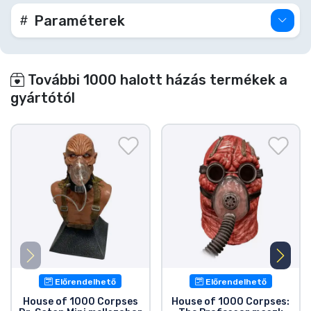
ablakos dobozban érkezik.
Paraméterek
További 1000 halott házás termékek a
gyártótól
Előrendelhető
Előrendelhető
House of 1000 Corpses
House of 1000 Corpses: