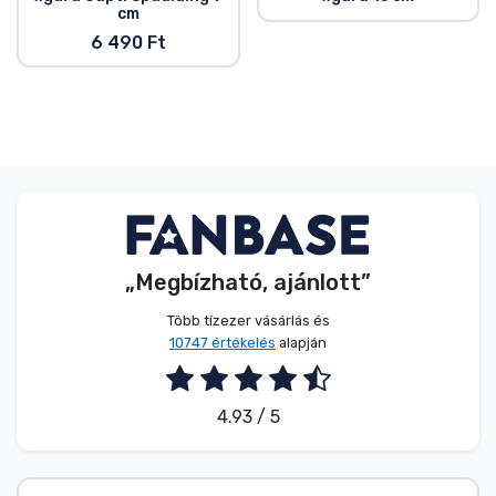
cm
6 490 Ft
„Megbízható, ajánlott”
Több tízezer vásárlás és
10747 értékelés
alapján
4.93 / 5