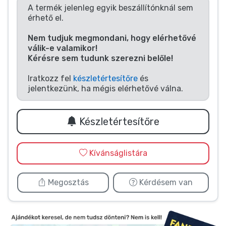
Zenés cuccok
A termék jelenleg egyik beszállítónknál sem
érhető el.
Terméktípusok
Nem tudjuk megmondani, hogy elérhetővé
válik-e valamikor!
Kérésre sem tudunk szerezni belőle!
Márkák
Iratkozz fel
készletértesítőre
és
jelentkezünk, ha mégis elérhetővé válna.
Készletértesítőre
Kívánságlistára
Megosztás
Kérdésem van