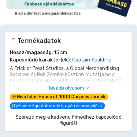
Termékadatok
Hossz/magasság:
15 cm
Kapcsolódó karakter(ek)
:
Captain Spalding
A Trick or Treat Studios, a Global Merchandising
Services és Rob Zombie büszkén mutatja be a
hivatalos Captain Spaulding Mini Büszte szobrot
Rob Zombie kultikus klasszikusából, a House of
Tovább olvasom
1,000 Corpses-ból.
© Hivatalos House of 1000 Corpses termék
Ez a lenyűgöző büszte műgyantából készült és
Minden figuránk eredeti, gyári csomagolású
aprólékosan, tökéletesen festett. Ráadásul a
Szerezd meg a kedvenc filmedhez kapcsolódó
büszte egy talapzathoz van rögzítve, így
figurát!
kiállíthatod otthonodban, irodádban vagy bárhol,
ahol szörnyeteg szíved vágyik rá. És hogy
tetézzük, a Mini Büszte egy gyönyörű gyűjtői