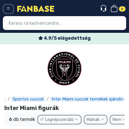
0
Menü
4.9/5 elégedettség
Belépés
Regisztráció
Legújabb cuccok
Akciós ajánlatok
Express szállítás
ase
Sportos cuccok
Inter Miami cuccok termékek ajándékok
Előrendelhető cuccok
Inter Miami figurák
Outlet cuccok
6
db termék
Legnépszerűbb
Márkák
Nem