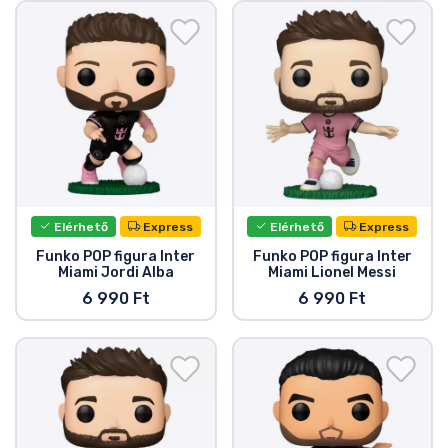
Ajándékkártya
Szállítás és fizetés
Sorozatos cuccok
Filmes cuccok
Mesés cuccok
Elérhető
Express
Elérhető
Express
Funko POP figura Inter
Funko POP figura Inter
Miami Jordi Alba
Miami Lionel Messi
Animés cuccok
6 990 Ft
6 990 Ft
Gamer cuccok
Sportos cuccok