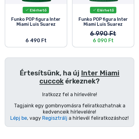
Elérhető
Elérhető
Funko POP figura Inter
Funko POP figura Inter
Miami Luis Suarez
Miami Luis Suarez
6 990 Ft
6 490 Ft
6 090 Ft
Értesítsünk, ha új
Inter Miami
cuccok
érkeznek?
Iratkozz fel a hírlevélre!
Tagjaink egy gombnyomásra feliratkozhatnak a
kedvenceik hírlevelére!
Lépj be
, vagy
Regisztrálj
a hírlevél feliratkozáshoz!