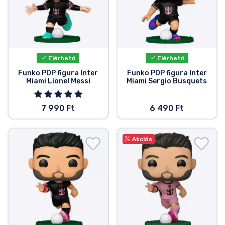
Zenés cuccok
Terméktípusok
Elérhető
Elérhető
Márkák
Funko POP figura Inter
Funko POP figura Inter
Miami Lionel Messi
Miami Sergio Busquets
7 990 Ft
6 490 Ft
Akciós