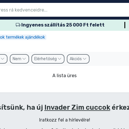
Ingyenes szállítás 25 000 Ft felett
őmenübe
őmenübe
őmenübe
őmenübe
őmenübe
őmenübe
őmenübe
őmenübe
őmenübe
ozatos termék
es termék
és termék
més termék
er termék
rtos termék
és termék
sok
cok termékek ajándékok
k
Nem
Elérhetőség
Akciós
A lista üres
ítsünk, ha új
Invader Zim cuccok
érke
Iratkozz fel a hírlevélre!