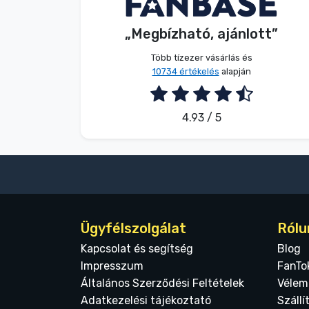
S. Kevin
Vásárló
Terméktípusok
„Megbízható, ajánlott”
2026. 08. 07.
Több tízezer vásárlás és
Márkák
10734 értékelés
alapján
4.93 / 5
Ügyfélszolgálat
Rólu
Kapcsolat és segítség
Blog
Impresszum
FanTo
Általános Szerződési Feltételek
Vélem
Adatkezelési tájékoztató
Szállí