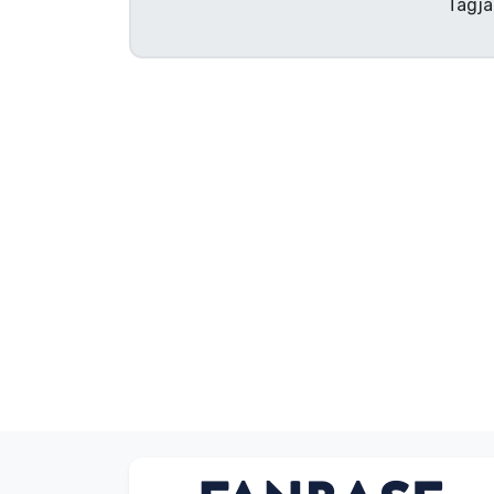
Tagja
Szállítás és fizetés
Sorozatos cuccok
Filmes cuccok
Mesés cuccok
Animés cuccok
Gamer cuccok
Sportos cuccok
Zenés cuccok