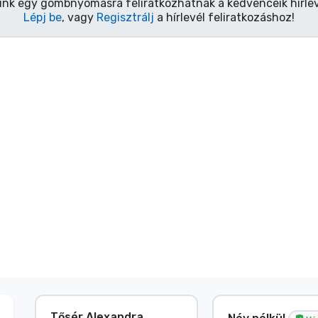
ink egy gombnyomásra feliratkozhatnak a kedvenceik hírlev
Lépj be
, vagy
Regisztrálj
a hírlevél feliratkozáshoz!
Tősér Alexandra