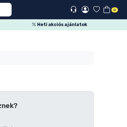
0
Heti akciós ajánlatok
znek?