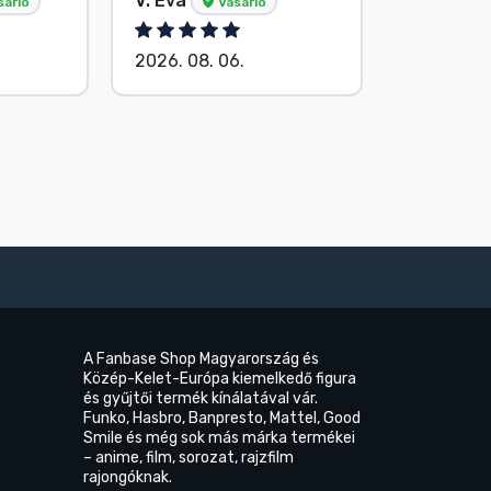
V. Éva
S. Barba
sárló
Vásárló
2026. 08. 06.
2026. 08.
A Fanbase Shop Magyarország és
Közép-Kelet-Európa kiemelkedő figura
és gyűjtői termék kínálatával vár.
Funko, Hasbro, Banpresto, Mattel, Good
Smile és még sok más márka termékei
– anime, film, sorozat, rajzfilm
rajongóknak.