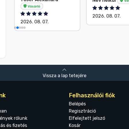
Név nélkül
Vá
Vásárló
2026. 08. 07.
2026. 08. 07.
Vissza a lap tetejére
nk
Felhasználói fiók
Belépés
ken
Regisztráció
ények rólunk
Elfelejtett jelszó
tás és fizetés
Kosár