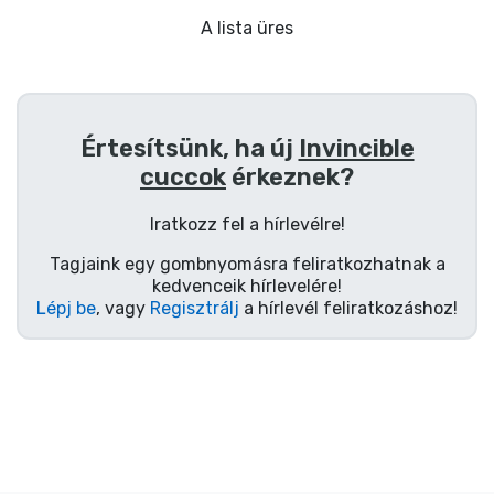
Ajándékkártya
A lista üres
Szállítás és fizetés
Sorozatos cuccok
Értesítsünk, ha új
Invincible
cuccok
érkeznek?
Filmes cuccok
Iratkozz fel a hírlevélre!
Mesés cuccok
Tagjaink egy gombnyomásra feliratkozhatnak a
kedvenceik hírlevelére!
Animés cuccok
Lépj be
, vagy
Regisztrálj
a hírlevél feliratkozáshoz!
Gamer cuccok
Sportos cuccok