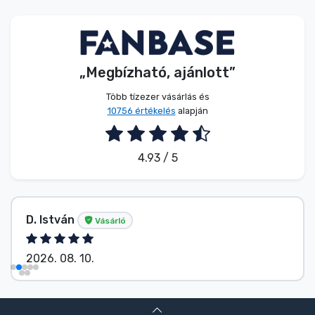
Zenés cuccok
Terméktípusok
„Megbízható, ajánlott”
Márkák
Több tízezer vásárlás és
10756 értékelés
alapján
4.93 / 5
D. István
Vásárló
2026. 08. 10.