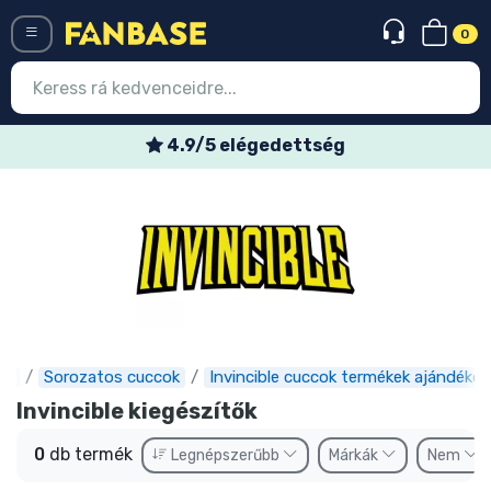
0
Menü
4.9/5 elégedettség
Belépés
Regisztráció
Legújabb cuccok
Akciós ajánlatok
Express szállítás
se
Sorozatos cuccok
Invincible cuccok termékek ajándékok
Előrendelhető cuccok
Invincible kiegészítők
Outlet cuccok
0
db termék
Legnépszerűbb
Márkák
Nem