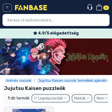
0
Menü
4.9/5 elégedettség
Belépés
Regisztráció
Legújabb cuccok
Akciós ajánlatok
Express szállítás
Animés cuccok
Jujutsu Kaisen cuccok termékek ajándékok
Jujutsu Kaisen puzzleök
Előrendelhető cuccok
1
db termék
Legnépszerűbb
Márkák
Nem
Outlet cuccok