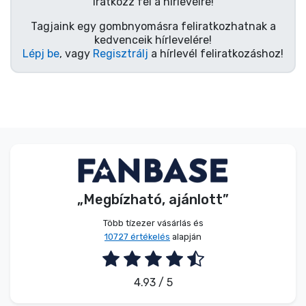
Zenés cuccok
Iratkozz fel a hírlevélre!
Tagjaink egy gombnyomásra feliratkozhatnak a
kedvenceik hírlevelére!
Terméktípusok
Lépj be
, vagy
Regisztrálj
a hírlevél feliratkozáshoz!
Márkák
„Megbízható, ajánlott”
Több tízezer vásárlás és
10727 értékelés
alapján
4.93 / 5