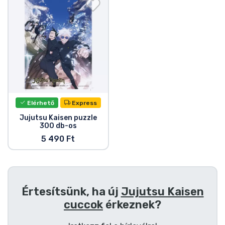
Ajándékkártya
Szállítás és fizetés
Sorozatos cuccok
Filmes cuccok
Elérhető
Express
Mesés cuccok
Jujutsu Kaisen puzzle
300 db-os
5 490 Ft
Animés cuccok
Gamer cuccok
Értesítsünk, ha új
Jujutsu Kaisen
Sportos cuccok
cuccok
érkeznek?