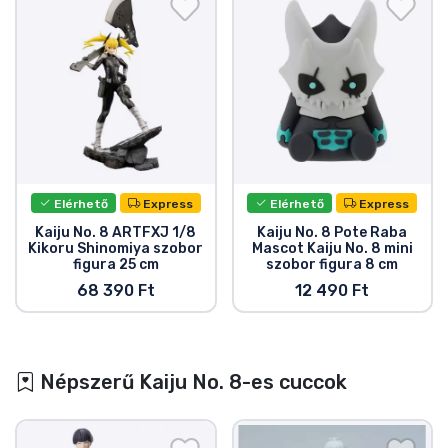
bemutatja az egyenetlen burkolat mélységét, és
még egy útburkolati jel része is megtalálható rajta.
Ez a figura kihagyhatatlan minden KAIJU NO. 8
rajongó számára! Add hozzá a gyűjteményedhez
még ma a Kaiju No. 8, Kafka Hibino, Reno Ichikawa,
Kikoru Shinomiya és Mina Ashiro mellé!"
Elérhető
Express
Elérhető
Express
Kaiju No. 8 ARTFXJ 1/8
Kaiju No. 8 Pote Raba
Kikoru Shinomiya szobor
Mascot Kaiju No. 8 mini
figura 25 cm
szobor figura 8 cm
68 390 Ft
12 490 Ft
Népszerű Kaiju No. 8-es cuccok