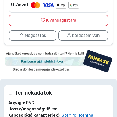
Utánvét
Kívánságlistára
Megosztás
Kérdésem van
Termékadatok
Anyaga:
PVC
Hossz/magasság:
15 cm
Kapcsolódó karakter(ek)
:
Soshiro Hoshina