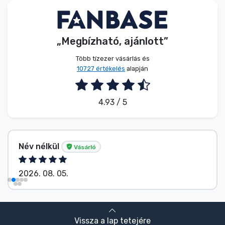
„Megbízható, ajánlott”
Több tízezer vásárlás és
10727 értékelés
alapján
4.93 / 5
Név nélkül
Vásárló
2026. 08. 05.
Vissza a lap tetejére