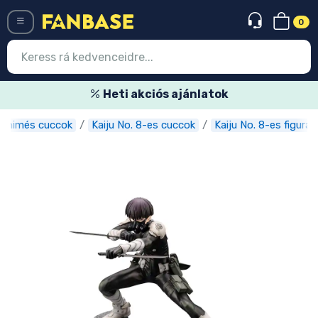
0
Menü
Heti akciós ajánlatok
Animés cuccok
Kaiju No. 8-es cuccok
Kaiju No. 8-es figurák
Belépés
Regisztráció
Legújabb cuccok
Akciós ajánlatok
Express szállítás
Előrendelhető cuccok
Outlet cuccok