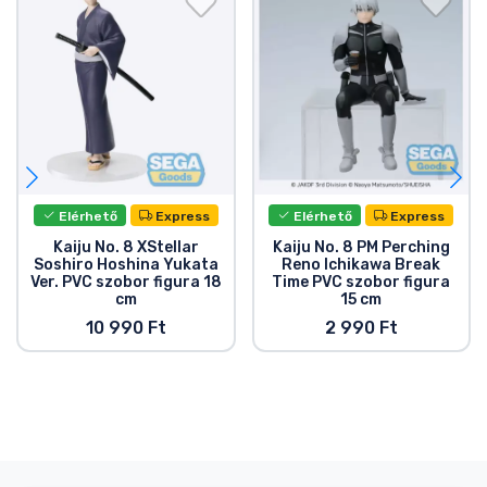
Elérhető
Express
Elérhető
Express
Kaiju No. 8 XStellar
Kaiju No. 8 PM Perching
Soshiro Hoshina Yukata
Reno Ichikawa Break
Ver. PVC szobor figura 18
Time PVC szobor figura
cm
15 cm
10 990 Ft
2 990 Ft