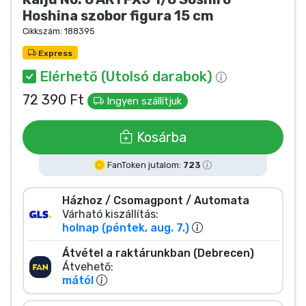
Zenés cuccok
Hoshina szobor figura 15 cm
Cikkszám:
188395
Terméktípusok
Express
Elérhető (Utolsó darabok)
Márkák
72 390 Ft
Ingyen szállítjuk
Kosárba
FanToken jutalom:
723
Házhoz / Csomagpont / Automata
Várható kiszállítás:
holnap (péntek, aug. 7.)
Átvétel a raktárunkban (Debrecen)
Átvehető:
mától