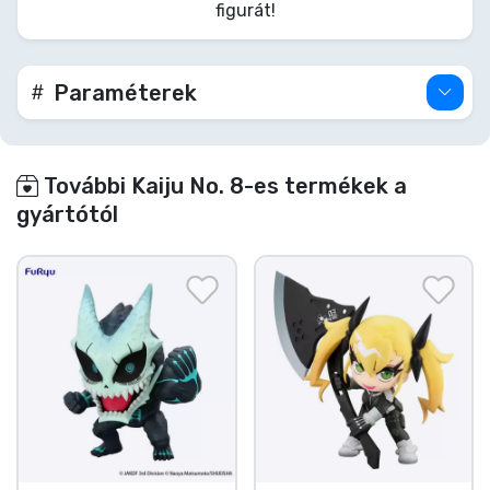
figurát!
Biztosítsd be ezt a jövőbeli ászt az osztagodba
most!
Paraméterek
További Kaiju No. 8-es termékek a
gyártótól