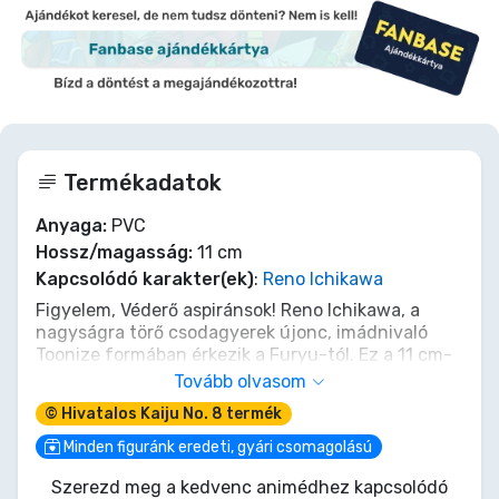
Termékadatok
Anyaga:
PVC
Hossz/magasság:
11 cm
Kapcsolódó karakter(ek)
:
Reno Ichikawa
Figyelem, Véderő aspiránsok! Reno Ichikawa, a
nagyságra törő csodagyerek újonc, imádnivaló
Toonize formában érkezik a Furyu-tól. Ez a 11 cm-
es PVC dinamó tökéletesen sűríti acélos
Tovább olvasom
elszántságát és Kaiju-ellenes szellemét egy
© Hivatalos Kaiju No. 8 termék
kompakt gyűjtői darabba. Ne tévesszen meg csibi
mérete; készen áll, hogy őrt álljon a polcodon, és
Minden figuránk eredeti, gyári csomagolású
emlékeztessen, hogy a legkisebb hősök is
Szerezd meg a kedvenc animédhez kapcsolódó
szembenézhetnek kolosszális fenyegetésekkel.