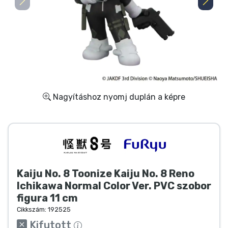
Ajándékkártya
Szállítás és fizetés
Sorozatos cuccok
Filmes cuccok
Nagyításhoz nyomj duplán a képre
Mesés cuccok
Animés cuccok
Gamer cuccok
Kaiju No. 8 Toonize Kaiju No. 8 Reno
Ichikawa Normal Color Ver. PVC szobor
figura 11 cm
Sportos cuccok
Cikkszám:
192525
Kifutott