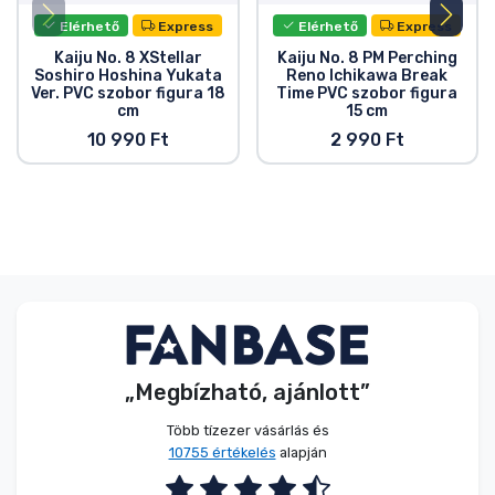
Elérhető
Express
Elérhető
Express
Kaiju No. 8 XStellar
Kaiju No. 8 PM Perching
Soshiro Hoshina Yukata
Reno Ichikawa Break
Ver. PVC szobor figura 18
Time PVC szobor figura
cm
15 cm
10 990 Ft
2 990 Ft
„Megbízható, ajánlott”
Több tízezer vásárlás és
10755 értékelés
alapján