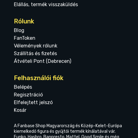
Elállás, termék visszaküldés
Rólunk
Blog
FanToken
Vélemények rólunk
Szállítás és fizetés
Átvételi Pont (Debrecen)
Felhasználói fiók
Belépés
Regisztráció
Elfelejtett jelszó
Kosár
A Fanbase Shop Magyarország és Közép-Kelet-Európa
kiemelkedő figura és gyűjtői termék kínálatával vár.
Funko, Hasbro, Banpresto, Mattel, Good Smile és még