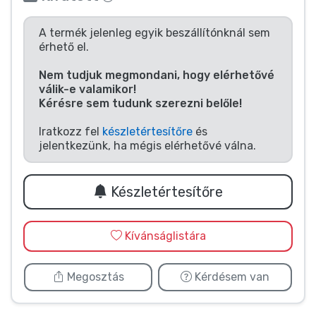
Zenés cuccok
A termék jelenleg egyik beszállítónknál sem
érhető el.
Terméktípusok
Nem tudjuk megmondani, hogy elérhetővé
Márkák
válik-e valamikor!
Kérésre sem tudunk szerezni belőle!
Iratkozz fel
készletértesítőre
és
jelentkezünk, ha mégis elérhetővé válna.
Készletértesítőre
Kívánságlistára
Megosztás
Kérdésem van