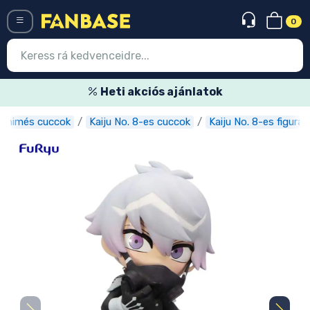
0
Menü
Heti akciós ajánlatok
Animés cuccok
Kaiju No. 8-es cuccok
Kaiju No. 8-es figurák
Belépés
Regisztráció
Legújabb cuccok
Akciós ajánlatok
Express szállítás
Előrendelhető cuccok
Outlet cuccok