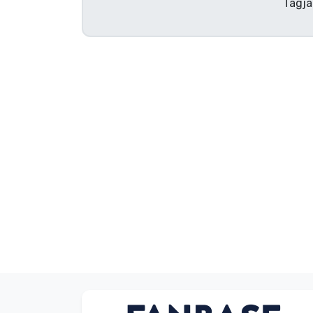
Tagja
Szállítás és fizetés
Sorozatos cuccok
Filmes cuccok
Mesés cuccok
Animés cuccok
Gamer cuccok
Sportos cuccok
Zenés cuccok