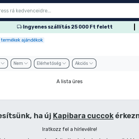
Ingyenes szállítás 25 000 Ft felett
őmenübe
őmenübe
őmenübe
őmenübe
őmenübe
őmenübe
őmenübe
őmenübe
őmenübe
ozatos termék
es termék
és termék
més termék
er termék
rtos termék
és termék
sok
 termékek ajándékok
k
Nem
Elérhetőség
Akciós
A lista üres
esítsünk, ha új
Kapibara cuccok
érkez
Iratkozz fel a hírlevélre!