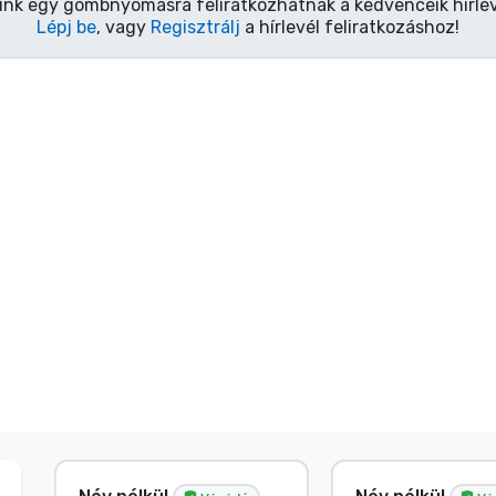
ink egy gombnyomásra feliratkozhatnak a kedvenceik hírlev
Lépj be
, vagy
Regisztrálj
a hírlevél feliratkozáshoz!