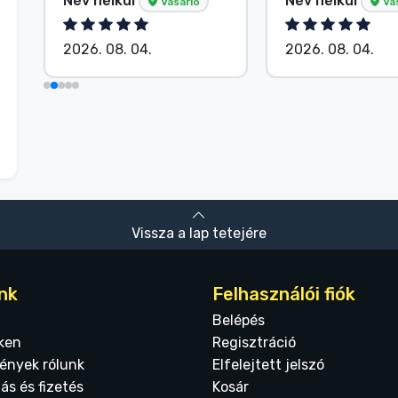
Név nélkül
Név nélkül
Vásárló
Vá
2026. 08. 04.
2026. 08. 04.
Vissza a lap tetejére
nk
Felhasználói fiók
Belépés
ken
Regisztráció
ények rólunk
Elfelejtett jelszó
tás és fizetés
Kosár