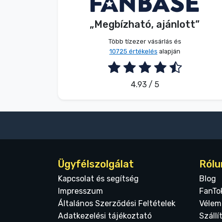
Név nélkül
Vásárló
Terméktípusok
„Megbízható, ajánlott”
2026. 08. 05.
Több tízezer vásárlás és
Márkák
10725 értékelés
alapján
4.93 / 5
Ügyfélszolgálat
Rólu
Kapcsolat és segítség
Blog
Impresszum
FanTo
Általános Szerződési Feltételek
Vélem
Adatkezelési tájékoztató
Szállí