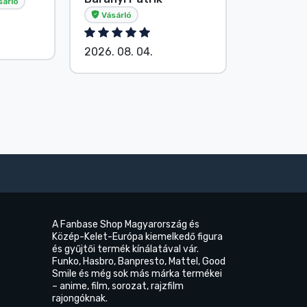
E. Hipsá
sárló
Vásárló
2026. 08.
2026. 08. 04.
A Fanbase Shop Magyarország és
Közép-Kelet-Európa kiemelkedő figura
és gyűjtői termék kínálatával vár.
Funko, Hasbro, Banpresto, Mattel, Good
Smile és még sok más márka termékei
– anime, film, sorozat, rajzfilm
rajongóknak.