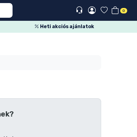
0
Heti akciós ajánlatok
nek?