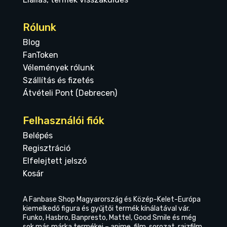
Rólunk
Blog
FanToken
Vélemények rólunk
Szállítás és fizetés
Átvételi Pont (Debrecen)
Felhasználói fiók
Belépés
Regisztráció
Elfelejtett jelszó
Kosár
A Fanbase Shop Magyarország és Közép-Kelet-Európa
kiemelkedő figura és gyűjtői termék kínálatával vár.
Funko, Hasbro, Banpresto, Mattel, Good Smile és még
sok más márka termékei – anime, film, sorozat, rajzfilm