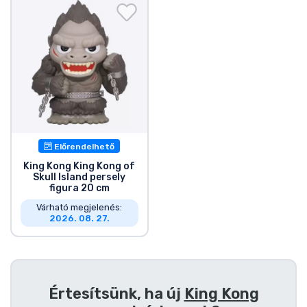
Ajándékkártya
Szállítás és fizetés
Sorozatos cuccok
Filmes cuccok
Előrendelhető
Mesés cuccok
King Kong King Kong of
Skull Island persely
figura 20 cm
Animés cuccok
Várható megjelenés:
2026. 08. 27.
Gamer cuccok
Sportos cuccok
Értesítsünk, ha új
King Kong