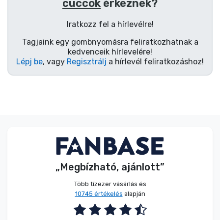
Zenés cuccok
cuccok
érkeznek?
Iratkozz fel a hírlevélre!
Terméktípusok
Tagjaink egy gombnyomásra feliratkozhatnak a
kedvenceik hírlevelére!
Márkák
Lépj be
, vagy
Regisztrálj
a hírlevél feliratkozáshoz!
„Megbízható, ajánlott”
Több tízezer vásárlás és
10745 értékelés
alapján