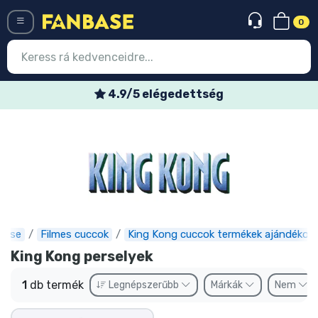
0
Menü
4.9/5 elégedettség
Belépés
Regisztráció
Legújabb cuccok
Akciós ajánlatok
Express szállítás
base
Filmes cuccok
King Kong cuccok termékek ajándékok
King Kong perselyek
Előrendelhető cuccok
1
db termék
Legnépszerűbb
Márkák
Nem
Outlet cuccok