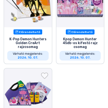
Zenés cuccok
Terméktípusok
Márkák
Előrendelhető
Előrendelhető
K-Pop Demon Hunters
Kpop Demon Hunter
Golden CreArt
45db-os kifestő rajz
rajzcsomag
csomag
Várható megjelenés:
Várható megjelenés:
2026. 10. 07.
2026. 10. 07.