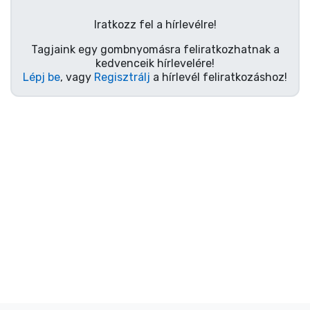
Ajándékkártya
Iratkozz fel a hírlevélre!
Szállítás és fizetés
Tagjaink egy gombnyomásra feliratkozhatnak a
kedvenceik hírlevelére!
Sorozatos cuccok
Lépj be
, vagy
Regisztrálj
a hírlevél feliratkozáshoz!
Filmes cuccok
Mesés cuccok
Animés cuccok
Gamer cuccok
Sportos cuccok