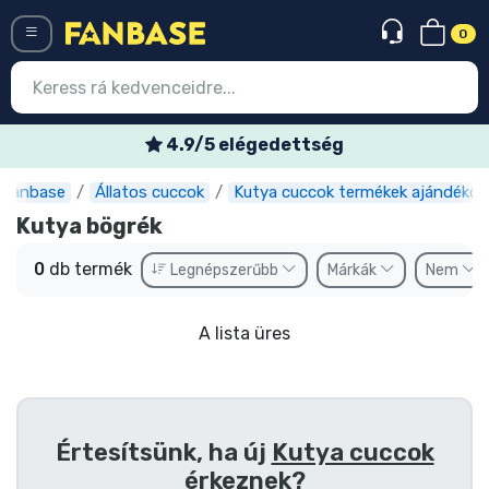
0
Menü
4.9/5 elégedettség
Fanbase
Állatos cuccok
Kutya cuccok termékek ajándékok
Belépés
Regisztráció
Kutya bögrék
Legújabb cuccok
0
db termék
Legnépszerűbb
Márkák
Nem
Akciós ajánlatok
A lista üres
Express szállítás
Előrendelhető cuccok
Outlet cuccok
Értesítsünk, ha új
Kutya cuccok
érkeznek?