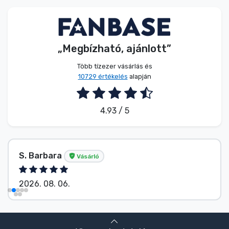
Zenés cuccok
Terméktípusok
„Megbízható, ajánlott”
Márkák
Több tízezer vásárlás és
10729 értékelés
alapján
4.93 / 5
S. Barbara
Vásárló
2026. 08. 06.