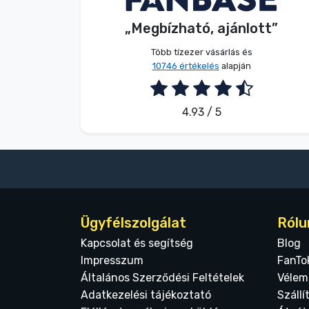
Terméktípusok
„Megbízható, ajánlott”
2026. 08. 08.
Több tízezer vásárlás és
Márkák
10746 értékelés
alapján
4.93 / 5
Ügyfélszolgálat
Rólu
Kapcsolat és segítség
Blog
Impresszum
FanTo
Általános Szerződési Feltételek
Vélem
Adatkezelési tájékoztató
Szállí