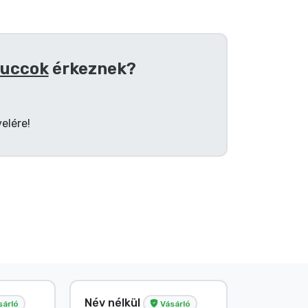
cuccok
érkeznek?
elére!
Név nélkül
G. Gábor
sárló
Vásárló