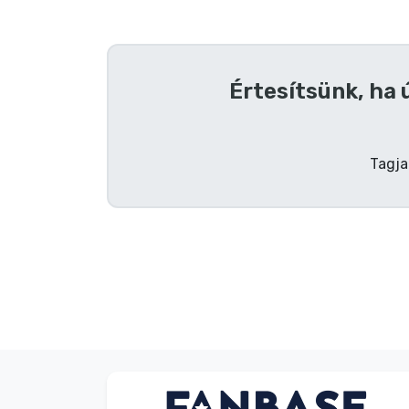
Szállítás és fizetés
Sorozatos cuccok
Értesítsünk, ha 
Filmes cuccok
Tagja
Mesés cuccok
Animés cuccok
Gamer cuccok
Sportos cuccok
Zenés cuccok
Dávid Sulyok
Vásárló