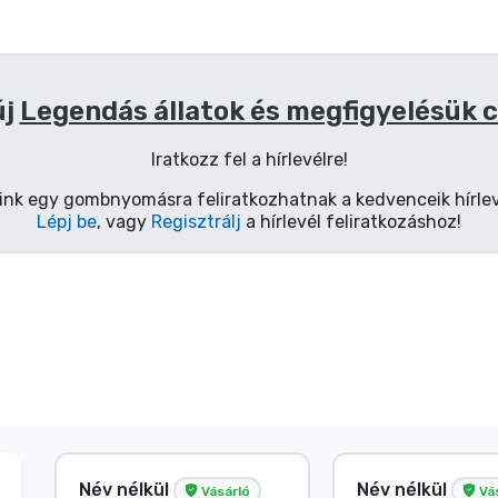
új
Legendás állatok és megfigyelésük 
Iratkozz fel a hírlevélre!
ink egy gombnyomásra feliratkozhatnak a kedvenceik hírlev
Lépj be
, vagy
Regisztrálj
a hírlevél feliratkozáshoz!
Név nélkül
Név nélkül
Vásárló
Vá