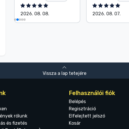
2026. 08. 08.
2026. 08. 07.
Vissza a lap tetejére
nk
Felhasználói fiók
Belépés
ken
Regisztráció
ények rólunk
Elfelejtett jelszó
tás és fizetés
Kosár