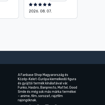
2026. 08. 07.
2026. 08.
A Fanbase Shop Magyarország és
Közép-Kelet-Európa kiemelkedő figura
és gyűjtői termék kínálatával vár.
Funko, Hasbro, Banpresto, Mattel, Good
Smile és még sok más márka termékei
– anime, film, sorozat, rajzfilm
rajongóknak.