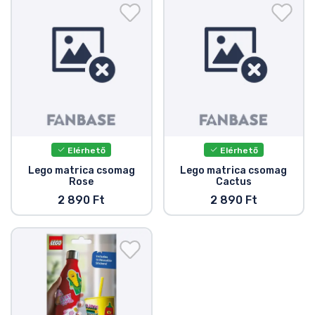
Ajándékkártya
Szállítás és fizetés
Sorozatos cuccok
Filmes cuccok
Elérhető
Elérhető
Mesés cuccok
Lego matrica csomag
Lego matrica csomag
Rose
Cactus
Animés cuccok
2 890 Ft
2 890 Ft
Gamer cuccok
Sportos cuccok