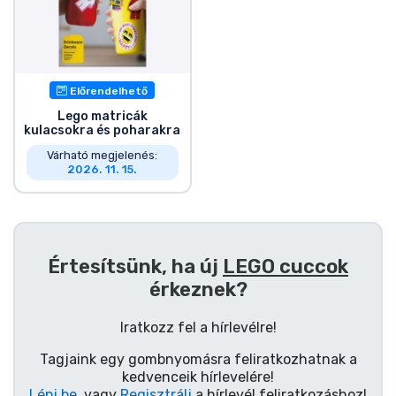
Zenés cuccok
Terméktípusok
Előrendelhető
Márkák
Lego matricák
kulacsokra és poharakra
Várható megjelenés:
2026. 11. 15.
Értesítsünk, ha új
LEGO cuccok
érkeznek?
Iratkozz fel a hírlevélre!
Tagjaink egy gombnyomásra feliratkozhatnak a
kedvenceik hírlevelére!
Lépj be
, vagy
Regisztrálj
a hírlevél feliratkozáshoz!