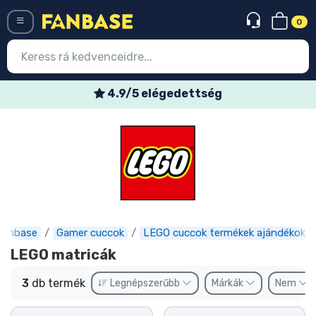
0
Menü
4.9/5 elégedettség
Belépés
Regisztráció
Legújabb cuccok
Akciós ajánlatok
Express szállítás
Fanbase
Gamer cuccok
LEGO cuccok termékek ajándékok
LEGO matricák
Előrendelhető cuccok
3
db termék
Legnépszerűbb
Márkák
Nem
Outlet cuccok