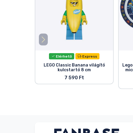
Elérhető
Express
LEGO Classic Banana világító
Lego
kulcstartó 8 cm
mic
7 590 Ft
Dávid Sulyok
Vásárló