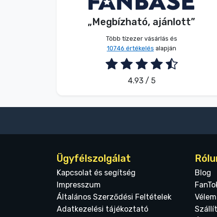
„Megbízható, ajánlott”
2026. 08. 08.
Több tízezer vásárlás és
10746 értékelés
alapján
4.93 / 5
Ügyfélszolgálat
Rólu
Kapcsolat és segítség
Blog
Impresszum
FanTo
Általános Szerződési Feltételek
Vélem
Adatkezelési tájékoztató
Szállí