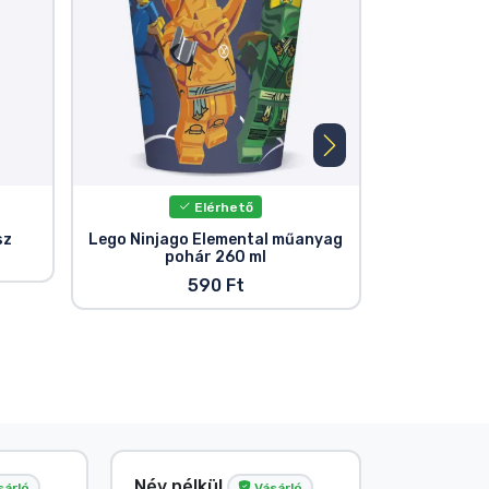
Elérhető
sz
Lego Ninjago Elemental műanyag
Lego mintáz
pohár 260 ml
micro műany
590 Ft
Név nélkül
G. Gábor
sárló
Vásárló