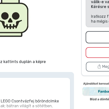
válik-e v
Kérésre 
Iratkozz 
ha mégis 
 kattints duplán a képre
Meg
 a LEGO Csontvázfej bőröndcímke
ak; bátran világít a sötétben,