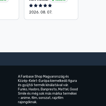
2026. 08. 07.
2026. 08.
A Fanbase Shop Magyarország és
Közép-Kelet-Európa kiemelkedő figura
és gyűjtői termék kínálatával vár.
Funko, Hasbro, Banpresto, Mattel, Good
Smile és még sok más márka termékei
– anime, film, sorozat, rajzfilm
rajongóknak.