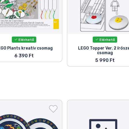
Elérhető
Elérhető
GO Plants kreatív csomag
LEGO Topper Ver. 2 írósz
csomag
6 390 Ft
5 990 Ft