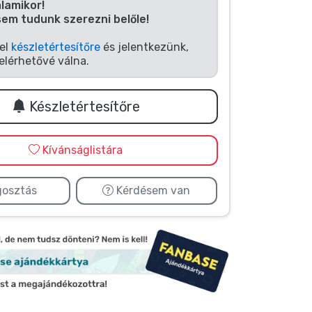
alamikor!
sem tudunk szerezni belőle!
fel
készletértesítőre
és jelentkezünk,
elérhetővé válna.
Készletértesítőre
Kívánságlistára
osztás
Kérdésem van