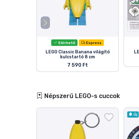
Elérhető
Express
LEGO Classic Banana világító
LE
kulcstartó 8 cm
7 590 Ft
Népszerű LEGO-s cuccok
Új