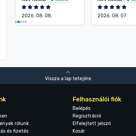
2026. 08. 08.
2026. 08. 07.
Vissza a lap tetejére
nk
Felhasználói fiók
Belépés
ken
Regisztráció
ények rólunk
Elfelejtett jelszó
tás és fizetés
Kosár