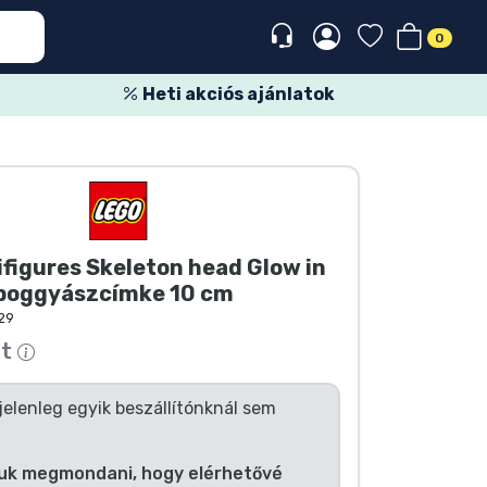
0
Heti akciós ajánlatok
figures Skeleton head Glow in
 poggyászcímke 10 cm
29
tt
jelenleg egyik beszállítónknál sem
uk megmondani, hogy elérhetővé