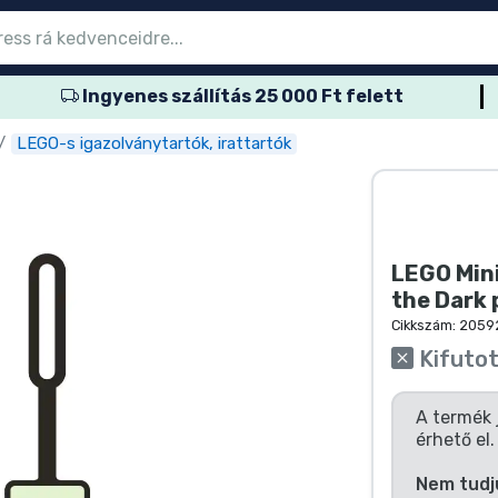
Ingyenes szállítás 25 000 Ft felett
őmenübe
őmenübe
őmenübe
őmenübe
őmenübe
őmenübe
őmenübe
őmenübe
őmenübe
ozatos termék
es termék
és termék
més termék
er termék
rtos termék
és termék
sok
LEGO-s igazolványtartók, irattartók
LEGO Mini
the Dark
Cikkszám:
2059
Kifuto
A termék 
érhető el.
Nem tudj