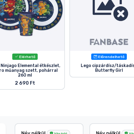
Elérhető
Előrendelhető
 Ninjago Elemental étkészlet,
Lego cipzárdísz/táskadí
ro műanyag szett, pohárral
Butterfly Girl
260 ml
2 690 Ft
Név nélkül
Név nélkül
Vásárló
Vá