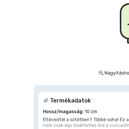
Szállítás és fizetés
Sorozatos cuccok
Filmes cuccok
Mesés cuccok
Animés cuccok
Nagyításhoz
Gamer cuccok
Termékadatok
Sportos cuccok
Hossz/magasság:
10 cm
Zenés cuccok
Eltévedtél a sötétben? Többé soha! Ez
nem csak egy kísérteties őre a cuccaidn