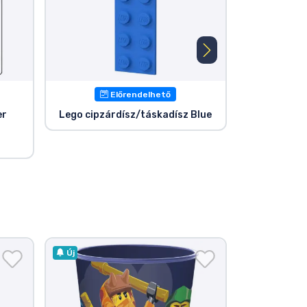
Előrendelhető
E
er
Lego cipzárdísz/táskadísz Blue
Lego cip
Bu
Új
Új