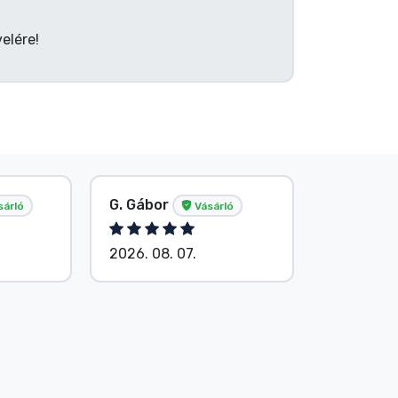
elére!
G. Gábor
P. Veron
sárló
Vásárló
2026. 08. 07.
2026. 08.