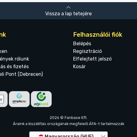
Vissza a lap tetejére
nk
Felhasználói fiók
Belépés
ken
Regisztráció
ények rólunk
Elfelejtett jelszó
tás és fizetés
Kosár
eli Pont (Debrecen)
2026 © Fanbase Kft.
Áraink a kiszállítás országának megfelelő ÁFA-t tartalmazzák
Magyarország (HUF)