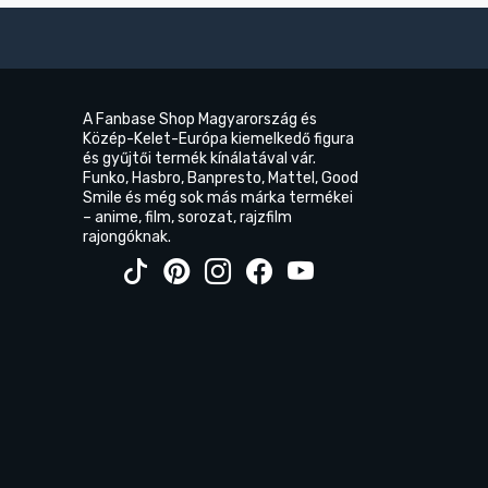
A Fanbase Shop Magyarország és
Közép-Kelet-Európa kiemelkedő figura
és gyűjtői termék kínálatával vár.
Funko, Hasbro, Banpresto, Mattel, Good
Smile és még sok más márka termékei
– anime, film, sorozat, rajzfilm
rajongóknak.