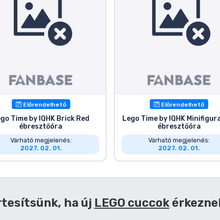
Előrendelhető
Előrendelhető
go Time by IQHK Brick Red
Lego Time by IQHK Minifigur
ébresztőóra
ébresztőóra
Várható megjelenés:
Várható megjelenés:
2027. 02. 01.
2027. 02. 01.
rtesítsünk, ha új
LEGO cuccok
érkezne