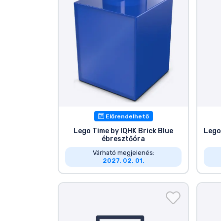
Szállítás és fizetés
Sorozatos cuccok
Filmes cuccok
Mesés cuccok
Előrendelhető
Animés cuccok
Lego Time by IQHK Brick Blue
Lego
ébresztőóra
Gamer cuccok
Várható megjelenés:
2027. 02. 01.
Sportos cuccok
Zenés cuccok