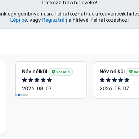
Iratkozz fel a hírlevélre!
ink egy gombnyomásra feliratkozhatnak a kedvenceik hírlev
Lépj be
, vagy
Regisztrálj
a hírlevél feliratkozáshoz!
Név nélkül
Név nélkül
Vásárló
Vá
2026. 08. 07.
2026. 08. 07.