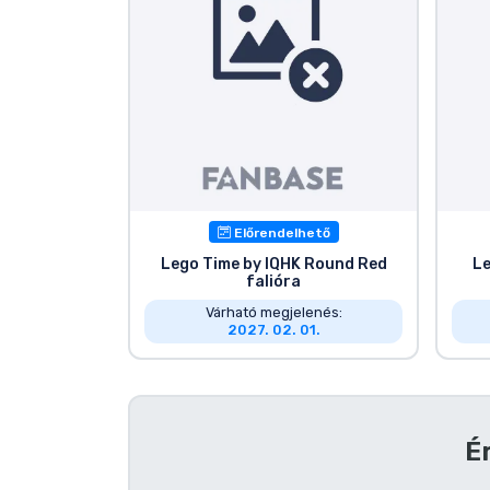
Terméktípusok
Márkák
Előrendelhető
Lego Time by IQHK Round Red
Le
falióra
Várható megjelenés:
2027. 02. 01.
É