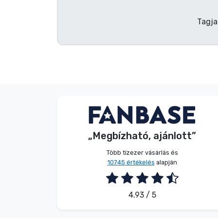
Tagja
Név nélkül
Vásárló
„Megbízható, ajánlott”
2026. 08. 08.
Több tízezer vásárlás és
10745 értékelés
alapján
4.93 / 5