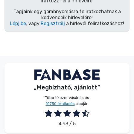
Zenés cuccok
Iratkozz fel a hírlevélre!
Tagjaink egy gombnyomásra feliratkozhatnak a
kedvenceik hírlevelére!
Terméktípusok
Lépj be
, vagy
Regisztrálj
a hírlevél feliratkozáshoz!
Márkák
„Megbízható, ajánlott”
Több tízezer vásárlás és
10750 értékelés
alapján
4.93 / 5