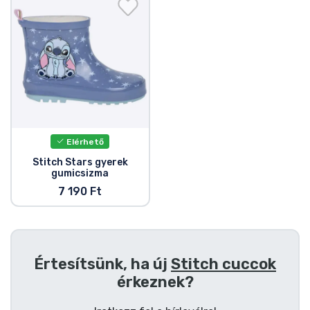
Ajándékkártya
Szállítás és fizetés
Sorozatos cuccok
Filmes cuccok
Elérhető
Mesés cuccok
Stitch Stars gyerek
gumicsizma
7 190 Ft
Animés cuccok
Gamer cuccok
Értesítsünk, ha új
Stitch cuccok
Sportos cuccok
érkeznek?