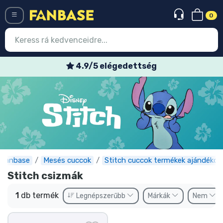
0
Menü
4.9/5 elégedettség
Belépés
Regisztráció
Legújabb cuccok
Akciós ajánlatok
Express szállítás
Fanbase
Mesés cuccok
Stitch cuccok termékek ajándékok
Stitch csizmák
Előrendelhető cuccok
1
db termék
Legnépszerűbb
Márkák
Nem
Outlet cuccok