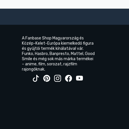
A Fanbase Shop Magyarország és
Közép-Kelet-Európa kiemelkedő figura
és gyűjtői termék kínálatával vár.
Funko, Hasbro, Banpresto, Mattel, Good
Smile és még sok más márka termékei
– anime, film, sorozat, rajzfilm
rajongóknak.