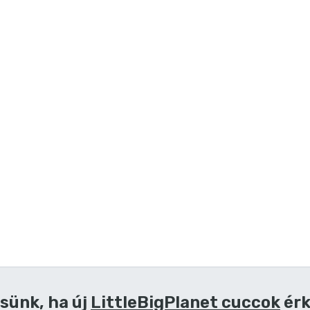
sünk, ha új
LittleBigPlanet cuccok
érk