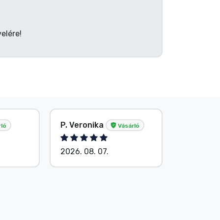
elére!
P. Veronika
Név nélk
ló
Vásárló
2026. 08. 07.
2026. 08.