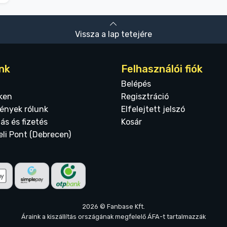
Vissza a lap tetejére
nk
Felhasználói fiók
Belépés
ken
Regisztráció
ények rólunk
Elfelejtett jelszó
tás és fizetés
Kosár
eli Pont (Debrecen)
2026 © Fanbase Kft.
Áraink a kiszállítás országának megfelelő ÁFA-t tartalmazzák