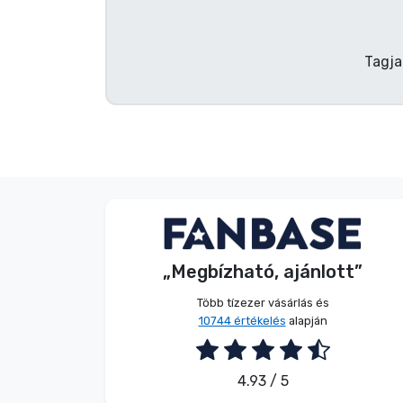
Terméktípusok
Tagja
Márkák
Név nélkül
Vásárló
„Megbízható, ajánlott”
2026. 08. 07.
Több tízezer vásárlás és
10744 értékelés
alapján
4.93 / 5