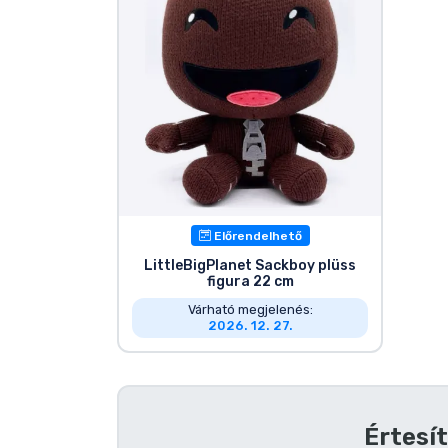
Szállítás és fizetés
Sorozatos cuccok
Filmes cuccok
Mesés cuccok
Előrendelhető
Animés cuccok
LittleBigPlanet Sackboy plüss
figura 22 cm
Gamer cuccok
Várható megjelenés:
2026. 12. 27.
Sportos cuccok
Zenés cuccok
Értesít