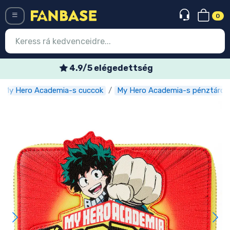
0
Menü
Heti akciós ajánlatok
My Hero Academia-s cuccok
My Hero Academia-s pénztárcá
Belépés
Regisztráció
Legújabb cuccok
Akciós ajánlatok
Express szállítás
Előrendelhető cuccok
Outlet cuccok