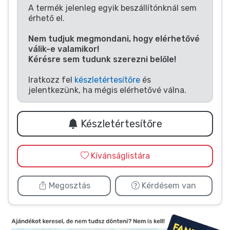
Zenés cuccok
A termék jelenleg egyik beszállítónknál sem
érhető el.
Terméktípusok
Nem tudjuk megmondani, hogy elérhetővé
válik-e valamikor!
Kérésre sem tudunk szerezni belőle!
Márkák
Iratkozz fel
készletértesítőre
és
jelentkezünk, ha mégis elérhetővé válna.
Készletértesítőre
Kívánságlistára
Megosztás
Kérdésem van