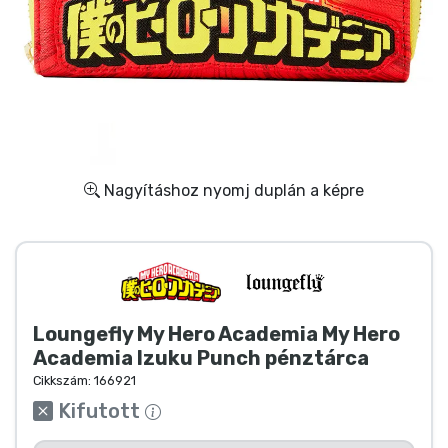
Ajándékkártya
Szállítás és fizetés
Sorozatos cuccok
Filmes cuccok
Nagyításhoz nyomj duplán a képre
Mesés cuccok
Animés cuccok
Loungefly My Hero Academia My Hero
Gamer cuccok
Academia Izuku Punch pénztárca
Cikkszám:
166921
Sportos cuccok
Kifutott