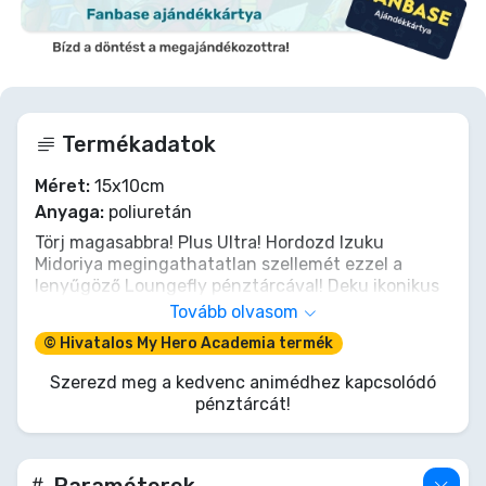
Termékadatok
Méret:
15x10cm
Anyaga:
poliuretán
Törj magasabbra! Plus Ultra! Hordozd Izuku
Midoriya megingathatatlan szellemét ezzel a
lenyűgöző Loungefly pénztárcával! Deku ikonikus
ütésével díszítve nemcsak készpénzed és kártyáid
Tovább olvasom
tárolója, hanem napi emlékeztető, hogy áttörd a
© Hivatalos My Hero Academia termék
korlátaidat. Hősies részletességgel kidolgozva, ez
a tárca biztosítja, hogy értékeid ugyanolyan
Szerezd meg a kedvenc animédhez kapcsolódó
elszántsággal legyenek védve, ahogy Deku menti
pénztárcát!
meg a napot. Szerezd meg a tiédet, és engedd
szabadjára belső hősödet!
Paraméterek