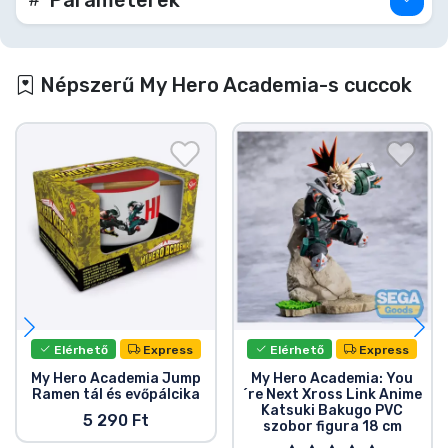
Népszerű My Hero Academia-s cuccok
Elérhető
Express
Elérhető
Express
My Hero Academia Jump
My Hero Academia: You
Ramen tál és evőpálcika
´re Next Xross Link Anime
Katsuki Bakugo PVC
5 290 Ft
szobor figura 18 cm