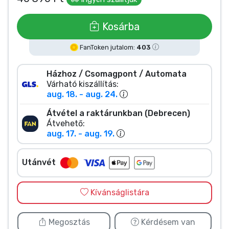
Zenés cuccok
Kosárba
Terméktípusok
FanToken jutalom:
403
Márkák
Házhoz / Csomagpont / Automata
Várható kiszállítás:
aug. 18. - aug. 24.
Átvétel a raktárunkban (Debrecen)
Átvehető:
aug. 17. - aug. 19.
Utánvét
Kívánságlistára
Megosztás
Kérdésem van