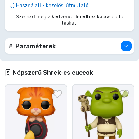
mindennapi kacatoknak. Ne légy Farquaad nagyúr,
Használati - kezelési útmutató
csapd a hátadra, és kezdődjön a te tündérmeséd,
Szerezd meg a kedvenc filmedhez kapcsolódó
Túl az Óperencián!
táskát!
Paraméterek
Népszerű Shrek-es cuccok