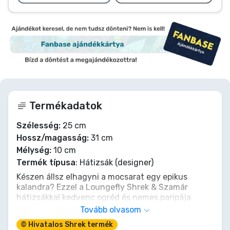
Termékadatok
Szélesség:
25 cm
Hossz/magasság:
31 cm
Mélység:
10 cm
Termék típusa
: Hátizsák (designer)
Készen állsz elhagyni a mocsarat egy epikus
kalandra? Ezzel a Loungefly Shrek & Szamár
hátizsákkal kedvenc ogréd és nemes paripája
mindig veled tartanak! Több rétegnyi mókát rejt,
Tovább olvasom
mint egy hagyma (vagy maga Shrek!), és elég hely
© Hivatalos Shrek termék
van benne gofrinak, mocsári varangyoknak, vagy a