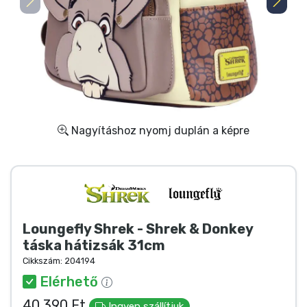
Ajándékkártya
Szállítás és fizetés
Sorozatos cuccok
Filmes cuccok
Nagyításhoz nyomj duplán a képre
Mesés cuccok
Animés cuccok
Loungefly Shrek - Shrek & Donkey
Gamer cuccok
táska hátizsák 31cm
Cikkszám:
204194
Sportos cuccok
Elérhető
40 390 Ft
Ingyen szállítjuk