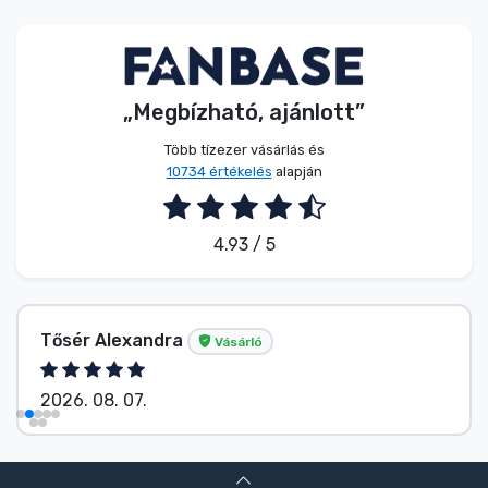
Zenés cuccok
Terméktípusok
„Megbízható, ajánlott”
Márkák
Több tízezer vásárlás és
10734 értékelés
alapján
4.93 / 5
Tősér Alexandra
Vásárló
2026. 08. 07.