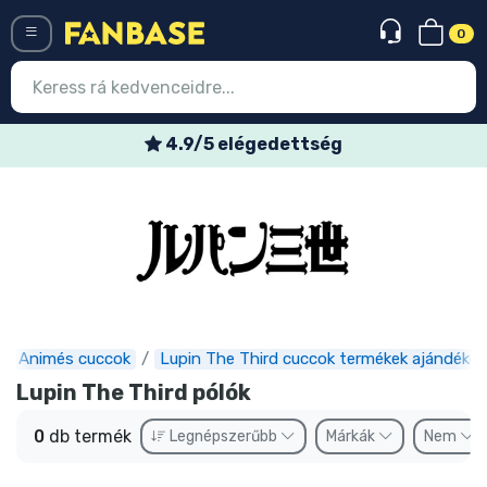
0
Menü
4.9/5 elégedettség
Belépés
Regisztráció
Legújabb cuccok
Akciós ajánlatok
Express szállítás
Animés cuccok
Lupin The Third cuccok termékek ajándékok
Lupin The Third pólók
Előrendelhető cuccok
0
db termék
Legnépszerűbb
Márkák
Nem
Outlet cuccok