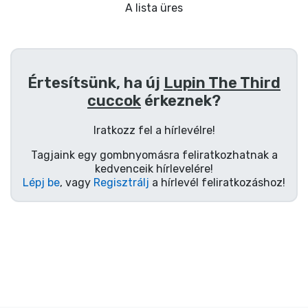
Ajándékkártya
A lista üres
Szállítás és fizetés
Sorozatos cuccok
Értesítsünk, ha új
Lupin The Third
cuccok
érkeznek?
Filmes cuccok
Iratkozz fel a hírlevélre!
Mesés cuccok
Tagjaink egy gombnyomásra feliratkozhatnak a
kedvenceik hírlevelére!
Lépj be
, vagy
Regisztrálj
a hírlevél feliratkozáshoz!
Animés cuccok
Gamer cuccok
Sportos cuccok