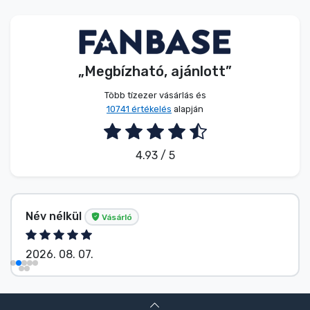
Zenés cuccok
Terméktípusok
„Megbízható, ajánlott”
Márkák
Több tízezer vásárlás és
10741 értékelés
alapján
4.93 / 5
Név nélkül
Vásárló
2026. 08. 07.