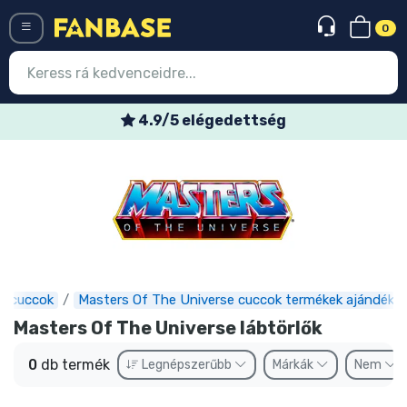
0
Menü
4.9/5 elégedettség
Belépés
Regisztráció
Legújabb cuccok
Akciós ajánlatok
Express szállítás
s cuccok
Masters Of The Universe cuccok termékek ajándéko
Masters Of The Universe lábtörlők
Előrendelhető cuccok
0
db termék
Legnépszerűbb
Márkák
Nem
Outlet cuccok