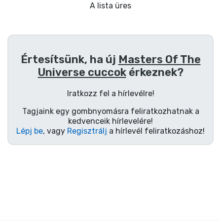
Ajándékkártya
A lista üres
Szállítás és fizetés
Sorozatos cuccok
Értesítsünk, ha új
Masters Of The
Universe cuccok
érkeznek?
Filmes cuccok
Iratkozz fel a hírlevélre!
Mesés cuccok
Tagjaink egy gombnyomásra feliratkozhatnak a
kedvenceik hírlevelére!
Lépj be
, vagy
Regisztrálj
a hírlevél feliratkozáshoz!
Animés cuccok
Gamer cuccok
Sportos cuccok