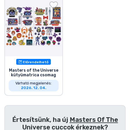
Ajándékkártya
Szállítás és fizetés
Sorozatos cuccok
Filmes cuccok
Előrendelhető
Mesés cuccok
Masters of the Universe
kütyümatrica csomag
Animés cuccok
Várható megjelenés:
2026. 12. 04.
Gamer cuccok
Sportos cuccok
Értesítsünk, ha új
Masters Of The
Universe cuccok
érkeznek?