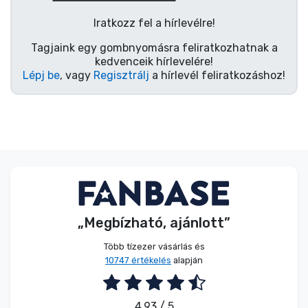
Zenés cuccok
Iratkozz fel a hírlevélre!
Terméktípusok
Tagjaink egy gombnyomásra feliratkozhatnak a
kedvenceik hírlevelére!
Lépj be
, vagy
Regisztrálj
a hírlevél feliratkozáshoz!
Márkák
„Megbízható, ajánlott”
Több tízezer vásárlás és
10747 értékelés
alapján
4.93 / 5