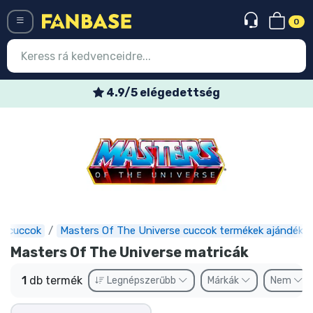
0
Menü
4.9/5 elégedettség
Belépés
Regisztráció
Legújabb cuccok
Akciós ajánlatok
Express szállítás
s cuccok
Masters Of The Universe cuccok termékek ajándéko
Masters Of The Universe matricák
Előrendelhető cuccok
1
db termék
Legnépszerűbb
Márkák
Nem
Outlet cuccok