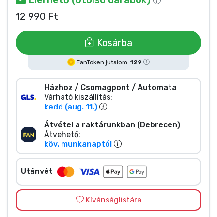
Zenés cuccok
12 990 Ft
Terméktípusok
Kosárba
Márkák
FanToken jutalom:
129
Házhoz / Csomagpont / Automata
Várható kiszállítás:
kedd (aug. 11.)
Átvétel a raktárunkban (Debrecen)
Átvehető:
köv. munkanaptól
Utánvét
Kívánságlistára