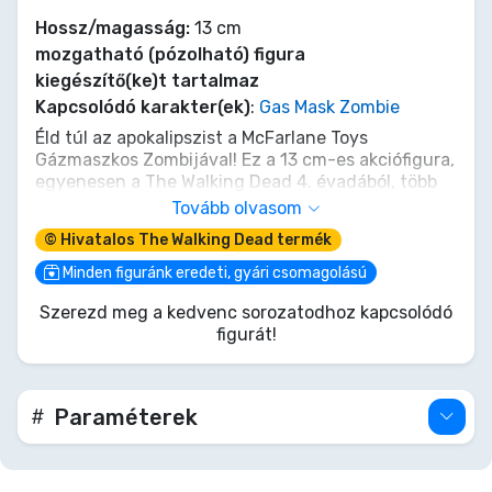
Hossz/magasság:
13 cm
mozgatható (pózolható) figura
kiegészítő(ke)t tartalmaz
Kapcsolódó karakter(ek)
:
Gas Mask Zombie
Éld túl az apokalipszist a McFarlane Toys
Gázmaszkos Zombijával! Ez a 13 cm-es akciófigura,
egyenesen a The Walking Dead 4. évadából, több
mint egy gyűjtői darab – a poszt-apokaliptikus
Tovább olvasom
történelem egy szelete. Jellegzetes
© Hivatalos The Walking Dead termék
gázmaszkjában és taktikai felszerelésében készen
áll, hogy bekocogjon a gyűjteményedbe. Ne hagyd
Minden figuránk eredeti, gyári csomagolású
ki ezt a lehetőséget, hogy megszerezd a járkálók
Szerezd meg a kedvenc sorozatodhoz kapcsolódó
hordájának egy darabját, mielőtt túl késő lesz, és
figurát!
egyedül kell boldogulnod!
Paraméterek