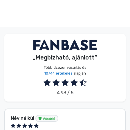
„Megbízható, ajánlott”
Több tízezer vásárlás és
10744 értékelés
alapján
4.93 / 5
Név nélkül
Vásárló