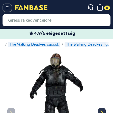
0
Menü
Heti akciós ajánlatok
ok
The Walking Dead-es cuccok
The Walking Dead-es figurá
Belépés
Regisztráció
Legújabb cuccok
Akciós ajánlatok
Express szállítás
Előrendelhető cuccok
Outlet cuccok