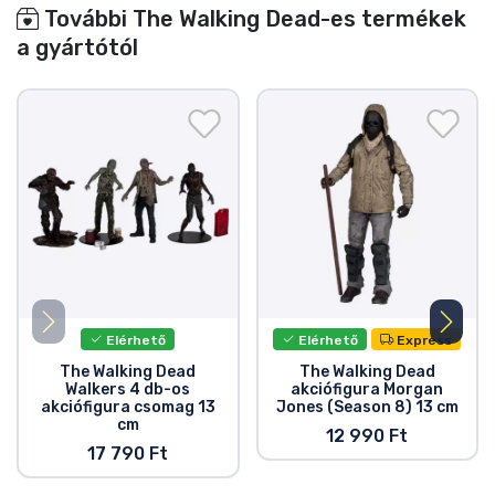
További The Walking Dead-es termékek
a gyártótól
Elérhető
Elérhető
Express
The Walking Dead
The Walking Dead
Walkers 4 db-os
akciófigura Morgan
akciófigura csomag 13
Jones (Season 8) 13 cm
cm
12 990 Ft
17 790 Ft