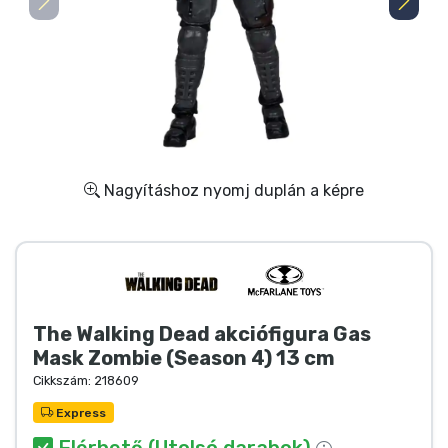
Ajándékkártya
Szállítás és fizetés
Sorozatos cuccok
Filmes cuccok
Nagyításhoz nyomj duplán a képre
Mesés cuccok
Animés cuccok
The Walking Dead akciófigura Gas
Gamer cuccok
Mask Zombie (Season 4) 13 cm
Cikkszám:
218609
Sportos cuccok
Express
Elérhető (Utolsó darabok)