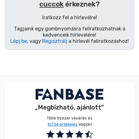
Zenés cuccok
cuccok
érkeznek?
Iratkozz fel a hírlevélre!
Terméktípusok
Tagjaink egy gombnyomásra feliratkozhatnak a
kedvenceik hírlevelére!
Márkák
Lépj be
, vagy
Regisztrálj
a hírlevél feliratkozáshoz!
„Megbízható, ajánlott”
Több tízezer vásárlás és
10734 értékelés
alapján