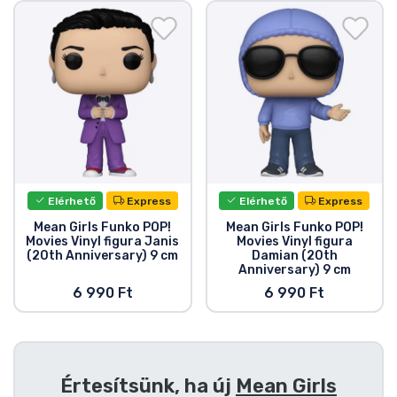
Ajándékkártya
Szállítás és fizetés
Sorozatos cuccok
Filmes cuccok
Mesés cuccok
Elérhető
Express
Elérhető
Express
Mean Girls Funko POP!
Mean Girls Funko POP!
Movies Vinyl figura Janis
Movies Vinyl figura
Animés cuccok
(20th Anniversary) 9 cm
Damian (20th
Anniversary) 9 cm
6 990 Ft
6 990 Ft
Gamer cuccok
Sportos cuccok
Értesítsünk, ha új
Mean Girls