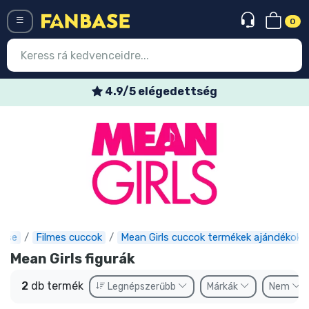
0
Menü
4.9/5 elégedettség
Belépés
Regisztráció
Legújabb cuccok
Akciós ajánlatok
Express szállítás
ase
Filmes cuccok
Mean Girls cuccok termékek ajándékok
Előrendelhető cuccok
Mean Girls figurák
Outlet cuccok
2
db termék
Legnépszerűbb
Márkák
Nem