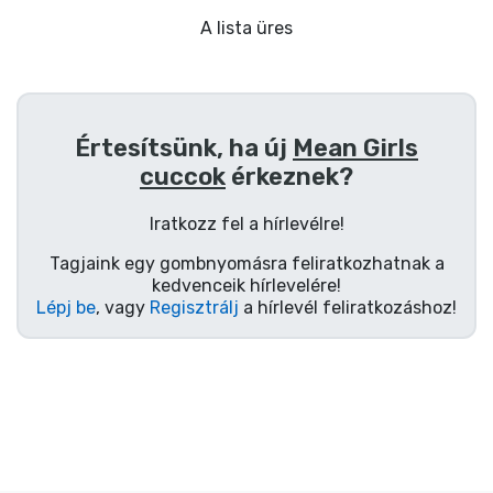
Ajándékkártya
A lista üres
Szállítás és fizetés
Sorozatos cuccok
Értesítsünk, ha új
Mean Girls
cuccok
érkeznek?
Filmes cuccok
Iratkozz fel a hírlevélre!
Mesés cuccok
Tagjaink egy gombnyomásra feliratkozhatnak a
kedvenceik hírlevelére!
Animés cuccok
Lépj be
, vagy
Regisztrálj
a hírlevél feliratkozáshoz!
Gamer cuccok
Sportos cuccok