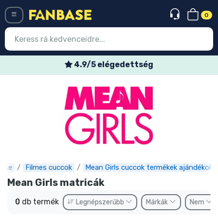
0
Menü
4.9/5 elégedettség
Belépés
Regisztráció
Legújabb cuccok
Akciós ajánlatok
Express szállítás
ase
Filmes cuccok
Mean Girls cuccok termékek ajándékok
Előrendelhető cuccok
Mean Girls matricák
Outlet cuccok
0
db termék
Legnépszerűbb
Márkák
Nem