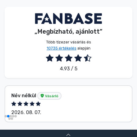
Zenés cuccok
Terméktípusok
„Megbízható, ajánlott”
Márkák
Több tízezer vásárlás és
10735 értékelés
alapján
4.93 / 5
Név nélkül
Vásárló
2026. 08. 07.