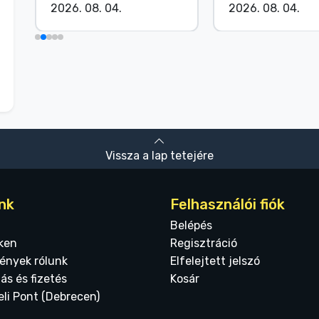
2026. 08. 04.
2026. 08. 04.
Vissza a lap tetejére
nk
Felhasználói fiók
Belépés
ken
Regisztráció
ények rólunk
Elfelejtett jelszó
tás és fizetés
Kosár
eli Pont (Debrecen)