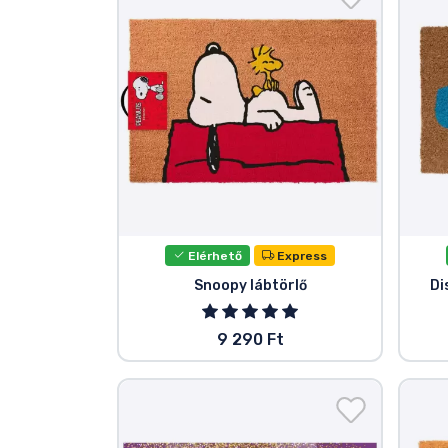
Szállítás és fizetés
Sorozatos cuccok
Filmes cuccok
Mesés cuccok
Animés cuccok
Elérhető
Express
Snoopy lábtörlő
Di
Gamer cuccok
9 290 Ft
Sportos cuccok
Zenés cuccok