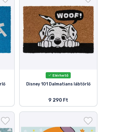
Elérhető
rlő
Disney 101 Dalmatians lábtörlő
9 290 Ft