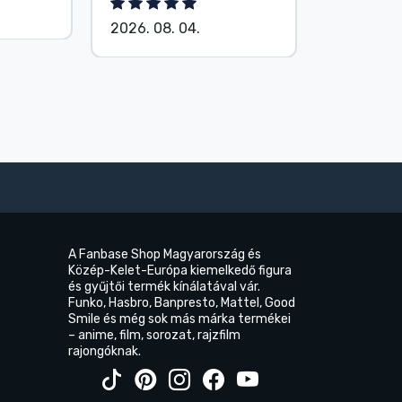
2026. 08.
2026. 08. 04.
A Fanbase Shop Magyarország és
Közép-Kelet-Európa kiemelkedő figura
és gyűjtői termék kínálatával vár.
Funko, Hasbro, Banpresto, Mattel, Good
Smile és még sok más márka termékei
– anime, film, sorozat, rajzfilm
rajongóknak.