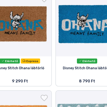
Elérhető
Express
Elérhető
sney Stitch Ohana lábtörlő
Disney Stitch Ohana lábtö
9 290 Ft
8 790 Ft