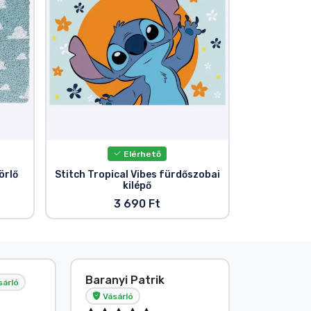
Elérhető
örlő
Stitch Tropical Vibes fürdőszobai
kilépő
3 690 Ft
Baranyi Patrik
E. Hipsá
sárló
Vásárló