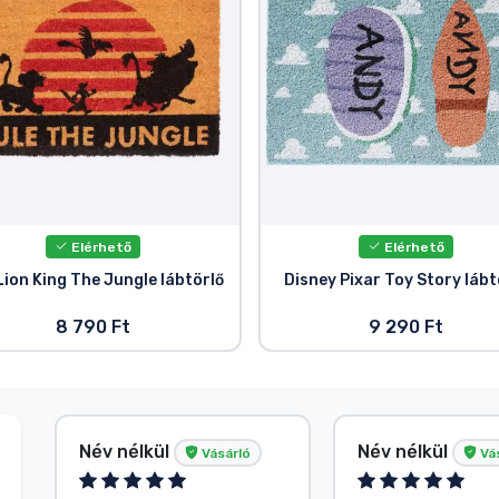
Elérhető
Elérhető
Lion King The Jungle lábtörlő
Disney Pixar Toy Story lábt
8 790 Ft
9 290 Ft
Név nélkül
Név nélkül
Vásárló
Vá