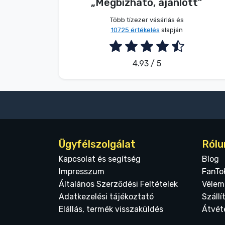
„Megbízható, ajánlott”
2026. 08. 05.
Több tízezer vásárlás és
10725 értékelés
alapján
4.93 / 5
Ügyfélszolgálat
Rólu
Kapcsolat és segítség
Blog
Impresszum
FanTo
Általános Szerződési Feltételek
Vélem
Adatkezelési tájékoztató
Szállí
Elállás, termék visszaküldés
Átvét