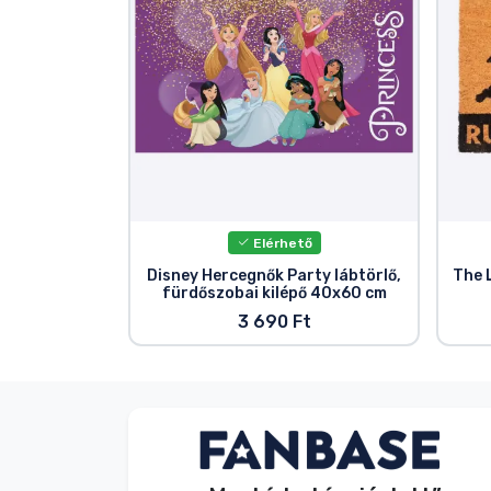
Terméktípusok
Márkák
Elérhető
Disney Hercegnők Party lábtörlő,
The 
fürdőszobai kilépő 40x60 cm
3 690 Ft
Név nélkül
Vásárló