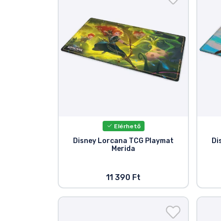
Szállítás és fizetés
Sorozatos cuccok
Filmes cuccok
Mesés cuccok
Animés cuccok
Elérhető
Disney Lorcana TCG Playmat
Di
Merida
Gamer cuccok
Sportos cuccok
11 390 Ft
Zenés cuccok