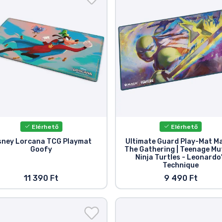
Elérhető
Elérhető
sney Lorcana TCG Playmat
Ultimate Guard Play-Mat Ma
Goofy
The Gathering | Teenage Mu
Ninja Turtles - Leonardo
Technique
11 390 Ft
9 490 Ft