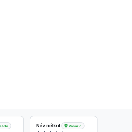
Név nélkül
Név nélk
sárló
Vásárló