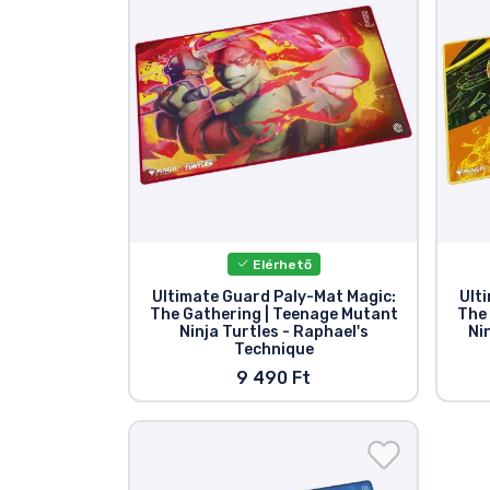
Terméktípusok
Márkák
Elérhető
Ultimate Guard Paly-Mat Magic:
Ult
The Gathering | Teenage Mutant
The
Ninja Turtles - Raphael's
Ni
Technique
9 490 Ft