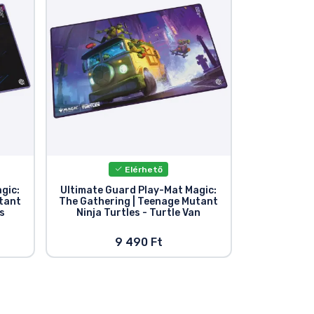
Elérhető
gic:
Ultimate Guard Play-Mat Magic:
tant
The Gathering | Teenage Mutant
's
Ninja Turtles - Turtle Van
9 490 Ft