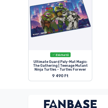
Elérhető
Ultimate Guard Paly-Mat Magic:
The Gathering | Teenage Mutant
Ninja Turtles - Turtles Forever
9 490 Ft
V. Éva
Vásárló