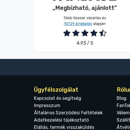
„Megbízható, ajánlott”
2026. 08. 06.
Több tízezer vásárlás és
10729 értékelés
alapján
4.93 / 5
Ügyfélszolgálat
Rólu
Kapcsolat és segítség
Blog
Impresszum
FanTo
Általános Szerződési Feltételek
Vélem
Adatkezelési tájékoztató
Szállí
Elállás, termék visszaküldés
Átvét