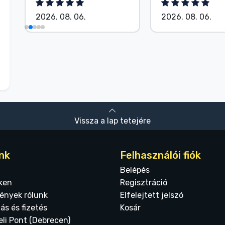
2026. 08. 06.
2026. 08. 06.
Vissza a lap tetejére
nk
Felhasználói fiók
Belépés
ken
Regisztráció
ények rólunk
Elfelejtett jelszó
tás és fizetés
Kosár
eli Pont (Debrecen)